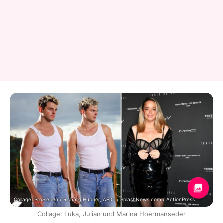
Collage: ProSieben / Richard Hübner, AEDT / SplashNews.com / ActionPress
Collage: Luka, Julian und Marina Hoermanseder