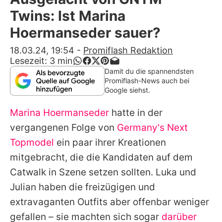
Alle Themen auf Promiflash
Twins: Ist Marina
Jobs
Hoermanseder sauer?
App runterladen
18.03.24, 19:54
-
Promiflash Redaktion
Lesezeit:
3
min
Team
Damit du die spannendsten
Promiflash-News auch bei
Redaktionelle Richtlinien
Google siehst.
Marina Hoermanseder
hatte in der
Impressum
vergangenen Folge von
Germany's Next
Datenschutzerklärung
Topmodel
ein paar ihrer Kreationen
Nutzungsbedingungen
mitgebracht, die die Kandidaten auf dem
Catwalk in Szene setzen sollten. Luka und
Utiq verwalten
Julian haben die freizügigen und
extravaganten Outfits aber offenbar weniger
gefallen – sie machten sich sogar
darüber