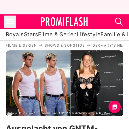
Royals
Stars
Filme & Serien
Lifestyle
Familie & 
FILME & SERIEN
SHOWS & SONSTIGE
GERMANY'S NEXT
Royals
Stars
Filme & Serien
Lifestyle
Familie & Liebe
Promiflash Exklusiv
Collage: ProSieben / Richard Hübner, AEDT / SplashNews.com / ActionPress
Ausgelacht von GNTM-