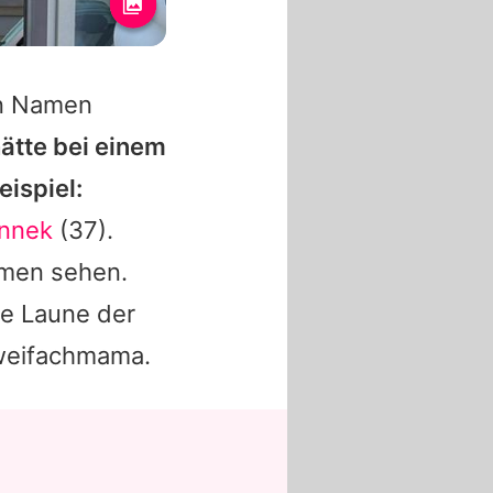
en Namen
hätte bei einem
ispiel:
annek
(37).
mmen sehen.
ine Laune der
Zweifachmama.