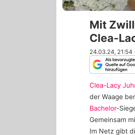
Instagram / clea_lacy
Mit Zwil
Clea-Lac
24.03.24, 21:54
Clea-Lacy Juh
der Waage bem
Bachelor
-Sieg
Gemeinsam mit
Im Netz gibt di