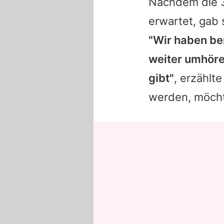
Nachdem die 3
erwartet, gab 
"Wir haben ber
weiter umhöre
gibt"
, erzählt
werden, möch