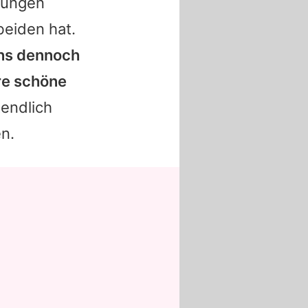
Jungen
beiden hat.
uns dennoch
re schöne
tendlich
en.