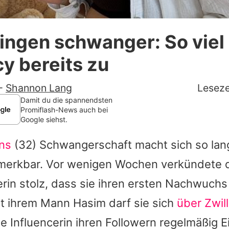
Datenschutzerklärung
lingen schwanger: So vie
Nutzungsbedingungen
y bereits zu
Utiq verwalten
-
Shannon Lang
Leseze
Damit du die spannendsten
Promiflash-News auch bei
Google siehst.
ns
(32) Schwangerschaft macht sich so la
erkbar. Vor wenigen Wochen verkündete di
erin stolz, dass sie ihren ersten Nachwuchs
 ihrem Mann Hasim darf sie sich
über Zwil
e Influencerin ihren Followern regelmäßig Ei