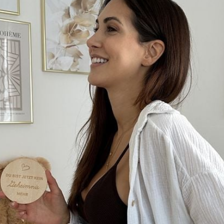
Filme & Serien
Lifestyle
Familie & Liebe
Promiflash Exklusiv
Alle Themen auf Promiflash
Jobs
App runterladen
Team
Redaktionelle Richtlinien
Impressum