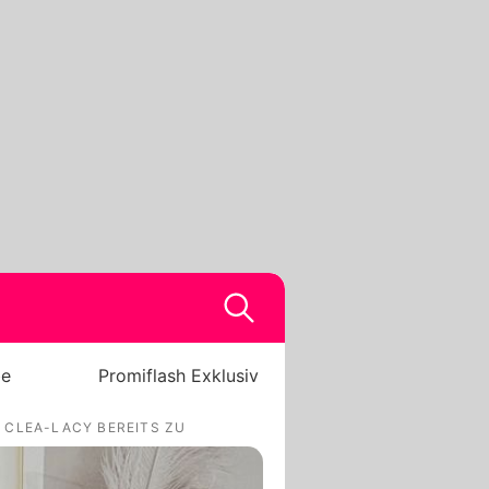
be
Promiflash Exklusiv
 CLEA-LACY BEREITS ZU