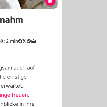
l nahm
it:
2
min
ngsam auch auf
e einstige
 erwartet.
linge freuen
.
nblicke in ihre