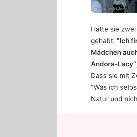
Instagram / clea_lacy
Hätte sie zwe
gehabt.
"Ich f
Mädchen auch
Andora-Lacy"
Dass sie mit Z
"Was ich selbs
Natur und nic