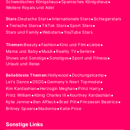
•
•
Schwedisches Königshaus
Spanisches Königshaus
Weitere Royals und Adel
•
•
Stars
:
Deutsche Stars
Internationale Stars
Schlagerstars
•
•
•
•
Tierische Stars
TikTok Stars
Sport Stars
•
•
Stars und Family
Webstars
YouTube Stars
•
•
•
•
Themen
:
Beauty
Fashion
Kino und Film
Liebe
•
•
•
•
Mama und Baby
Musik
Reality TV
Serien
•
•
•
Shows und Sonstige
Sonstiges
Sport und Fitness
Urlaub und Reise
•
•
Beliebteste Themen
:
Hollywood
Dschungelcamp
•
•
•
Let's Dance
DSDS
Germany's Next Topmodel
•
•
•
Kim Kardashian
Herzogin Meghan
Prinz Harry
•
•
•
Prinz William
König Charles III
Kourtney Kardashian
•
•
•
•
Kylie Jenner
Ben Affleck
Brad Pitt
Prinzessin Beatrice
•
•
Britney Spears
Madonna
Katie Price
Sonstige Links