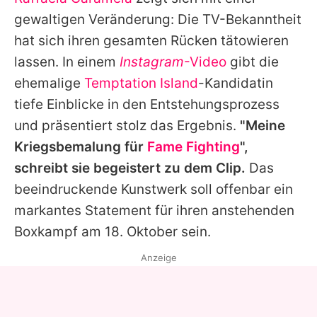
Alle Themen auf Promiflash
gewaltigen Veränderung: Die TV-Bekanntheit
Jobs
hat sich ihren gesamten Rücken tätowieren
lassen. In einem
Instagram
-Video
gibt die
App runterladen
ehemalige
Temptation Island
-Kandidatin
Team
tiefe Einblicke in den Entstehungsprozess
und präsentiert stolz das Ergebnis.
"Meine
Redaktionelle Richtlinien
Kriegsbemalung für
Fame Fighting
",
Impressum
schreibt sie begeistert zu dem Clip.
Das
beeindruckende Kunstwerk soll offenbar ein
Datenschutzerklärung
markantes Statement für ihren anstehenden
Nutzungsbedingungen
Boxkampf am 18. Oktober sein.
Utiq verwalten
Anzeige