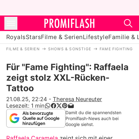
Royals
Stars
Filme & Serien
Lifestyle
Familie & 
FILME & SERIEN
SHOWS & SONSTIGE
FAME FIGHTING
Royals
Für "Fame Fighting": Raffaela
Stars
zeigt stolz XXL-Rücken-
Filme & Serien
Tattoo
Lifestyle
21.08.25, 22:24
-
Theresa Neureuter
Lesezeit:
1
min
Familie & Liebe
Damit du die spannendsten
Promiflash-News auch bei
Promiflash Exklusiv
Google siehst.
Raffaela Caramela
zeigt sich mit einer