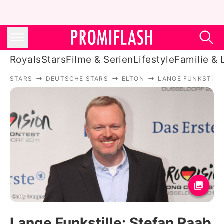
Royals
Stars
Filme & Serien
Lifestyle
Familie & 
STARS
DEUTSCHE STARS
ELTON
LANGE FUNKSTILLE
Royals
Stars
Filme & Serien
Lifestyle
Familie & Liebe
Promiflash Exklusiv
Getty Images
Lange Funkstille: Stefan Raab