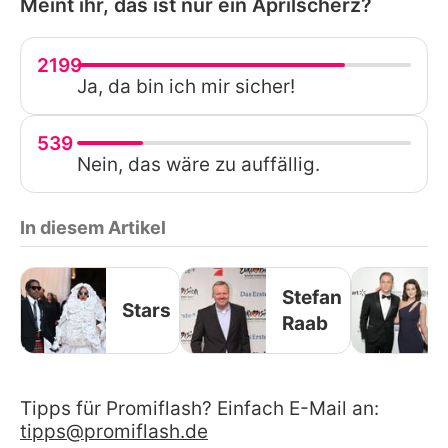
Meint ihr, das ist nur ein Aprilscherz?
2199
Ja, da bin ich mir sicher!
539
Nein, das wäre zu auffällig.
In diesem Artikel
Stefan
Stars
Raab
Tipps für Promiflash? Einfach E-Mail an:
tipps@promiflash.de