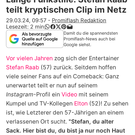
Alle Themen auf Promiflash
teilt kryptischen Clip im Netz
Jobs
29.03.24, 09:57
-
Promiflash Redaktion
Lesezeit:
2
min
App runterladen
Damit du die spannendsten
Promiflash-News auch bei
Team
Google siehst.
Redaktionelle Richtlinien
Vor vielen Jahren
zog sich der Entertainer
Stefan Raab
(57) zurück. Seitdem hoffen
Impressum
viele seiner Fans auf ein Comeback: Ganz
Datenschutzerklärung
unerwartet teilt er nun auf seinem
Instagram
-Profil ein
Video
mit seinem
Nutzungsbedingungen
Kumpel und TV-Kollegen
Elton
(52)! Zu sehen
Utiq verwalten
ist, wie Letzterer den 57-Jährigen an einem
verlassenen Ort sucht.
"Stefan, du alter
Sack. Hier bist du, du bist ja nur noch Haut