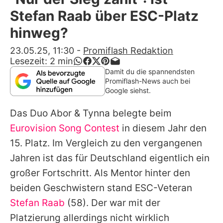
Alle Themen auf Promiflash
Stefan Raab über ESC-Platz
Jobs
hinweg?
App runterladen
23.05.25, 11:30
-
Promiflash Redaktion
Lesezeit:
2
min
Team
Damit du die spannendsten
Promiflash-News auch bei
Redaktionelle Richtlinien
Google siehst.
Das Duo
Abor & Tynna
belegte beim
Impressum
Eurovision Song Contest
in diesem Jahr den
Datenschutzerklärung
15. Platz. Im Vergleich zu den vergangenen
Nutzungsbedingungen
Jahren ist das für Deutschland eigentlich ein
großer Fortschritt. Als Mentor hinter den
Utiq verwalten
beiden Geschwistern stand ESC-Veteran
Stefan Raab
(58). Der war mit der
Platzierung allerdings nicht wirklich