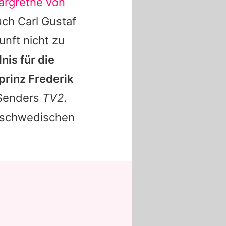
argrethe von
ch Carl Gustaf
unft nicht zu
is für die
rinz Frederik
-Senders
TV2
.
m schwedischen