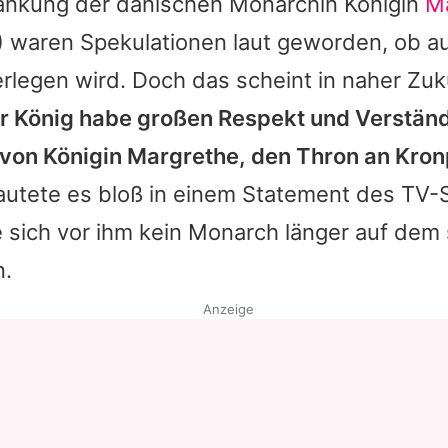
ankung der dänischen Monarchin
Königin
M
 waren Spekulationen laut geworden, ob au
rlegen wird. Doch das scheint in naher Zuk
er
König
habe großen Respekt und Verständn
 von
Königin
Margrethe, den Thron an Kronp
lautete es bloß in einem Statement des TV
 sich vor ihm kein Monarch länger auf de
n.
Anzeige