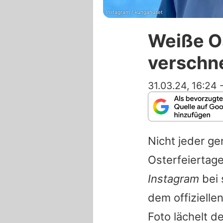
Instagram / kungahuset
Weiße Os
verschn
31.03.24, 16:24
Nicht jeder ge
Osterfeiertag
Instagram
bei 
dem offizielle
Foto lächelt d