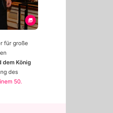
r für große
zen
nd dem
König
lung des
inem 50.