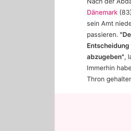
Nach der Abd
Dänemark
(83)
sein Amt niede
passieren.
"D
Entscheidung
abzugeben"
, 
Immerhin habe
Thron gehalte