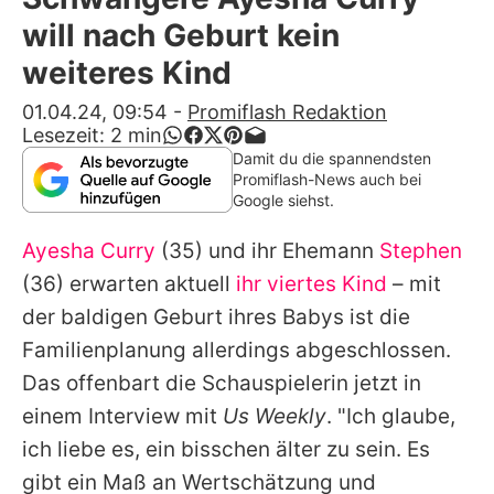
Alle Themen auf Promiflash
will nach Geburt kein
Jobs
weiteres Kind
App runterladen
01.04.24, 09:54
-
Promiflash Redaktion
Lesezeit:
2
min
Team
Damit du die spannendsten
Promiflash-News auch bei
Redaktionelle Richtlinien
Google siehst.
Ayesha Curry
(35) und ihr Ehemann
Stephen
Impressum
(36) erwarten aktuell
ihr viertes Kind
– mit
Datenschutzerklärung
der baldigen Geburt ihres Babys ist die
Nutzungsbedingungen
Familienplanung allerdings abgeschlossen.
Das offenbart die Schauspielerin jetzt in
Utiq verwalten
einem Interview mit
Us Weekly
. "Ich glaube,
ich liebe es, ein bisschen älter zu sein. Es
gibt ein Maß an Wertschätzung und