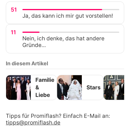
51
Ja, das kann ich mir gut vorstellen!
11
Nein, ich denke, das hat andere
Gründe...
In diesem Artikel
Familie
&
Stars
Liebe
Tipps für Promiflash? Einfach E-Mail an:
tipps@promiflash.de