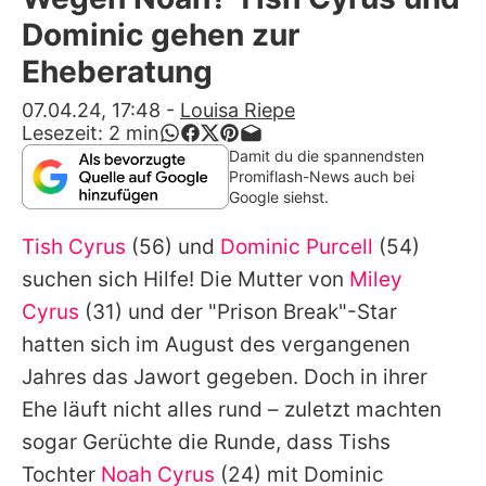
Alle Themen auf Promiflash
Dominic gehen zur
Jobs
Eheberatung
App runterladen
07.04.24, 17:48
-
Louisa Riepe
Lesezeit:
2
min
Team
Damit du die spannendsten
Promiflash-News auch bei
Redaktionelle Richtlinien
Google siehst.
Tish Cyrus
(56) und
Dominic Purcell
(54)
Impressum
suchen sich Hilfe! Die Mutter von
Miley
Datenschutzerklärung
Cyrus
(31) und der "Prison Break"-Star
Nutzungsbedingungen
hatten sich im August des vergangenen
Jahres das Jawort gegeben. Doch in ihrer
Utiq verwalten
Ehe läuft nicht alles rund – zuletzt machten
sogar Gerüchte die Runde, dass Tishs
Tochter
Noah Cyrus
(24) mit Dominic