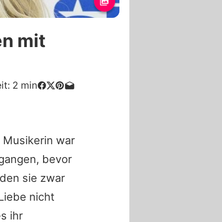
en mit
it:
2
min
 Musikerin war
gangen, bevor
nden sie zwar
Liebe nicht
s ihr