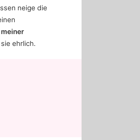
essen neige die
einen
n meiner
 sie ehrlich.