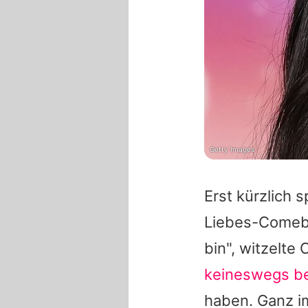
Getty Images
Erst kürzlich 
Liebes-Comebac
bin", witzelte
keineswegs b
haben. Ganz im