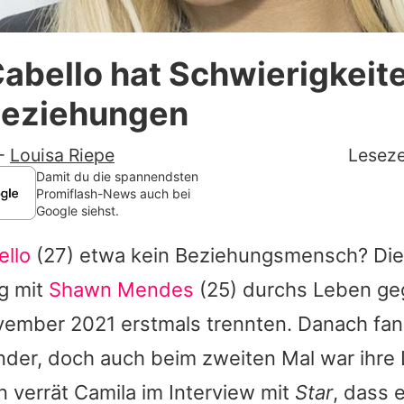
Datenschutzerklärung
abello hat Schwierigkeit
Nutzungsbedingungen
Beziehungen
Utiq verwalten
-
Louisa Riepe
Leseze
Damit du die spannendsten
Promiflash-News auch bei
Google siehst.
ello
(27) etwa kein Beziehungsmensch? Die
ng mit
Shawn Mendes
(25) durchs Leben ge
ovember 2021 erstmals trennten. Danach fa
der, doch auch beim zweiten Mal war ihre 
 verrät Camila im Interview mit
Star
, dass e