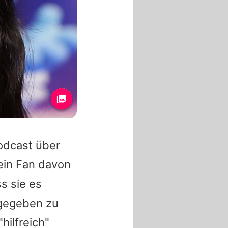
odcast über
ein Fan davon
ss sie es
 gegeben zu
hilfreich"