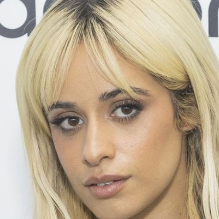
Filme & Serien
Lifestyle
Familie & Liebe
Promiflash Exklusiv
Alle Themen auf Promiflash
Jobs
App runterladen
Team
Redaktionelle Richtlinien
Impressum