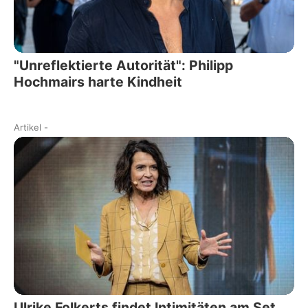
"Unreflektierte Autorität": Philipp
Hochmairs harte Kindheit
Artikel
-
Ulrike Folkerts findet Intimitäten am Set