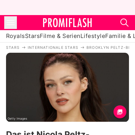
Royals
Stars
Filme & Serien
Lifestyle
Familie & 
STARS
INTERNATIONALE STARS
BROOKLYN PELTZ-BE
Royals
Stars
Filme & Serien
Lifestyle
Familie & Liebe
Promiflash Exklusiv
Getty Images
Das ist Nicola Peltz-