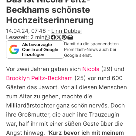
Alle Themen auf Promiflash
Beckhams schönste
Jobs
Hochzeitserinnerung
App runterladen
14.04.24, 07:48
-
Linn Dubbel
Lesezeit:
2
min
Team
Damit du die spannendsten
Promiflash-News auch bei
Redaktionelle Richtlinien
Google siehst.
Vor zwei Jahren gaben sich
Nicola
(29) und
Impressum
Brooklyn Peltz-Beckham
(25) vor rund 600
Datenschutzerklärung
Gästen das Jawort. Vor all diesen Menschen
Nutzungsbedingungen
zum Altar zu gehen, machte die
Milliardärstochter ganz schön nervös. Doch
Utiq verwalten
ihre Großmutter, die auch ihre Trauzeugin
war, half ihr mit einer süßen Geste über die
Angst hinweg.
"Kurz bevor ich mit meinem