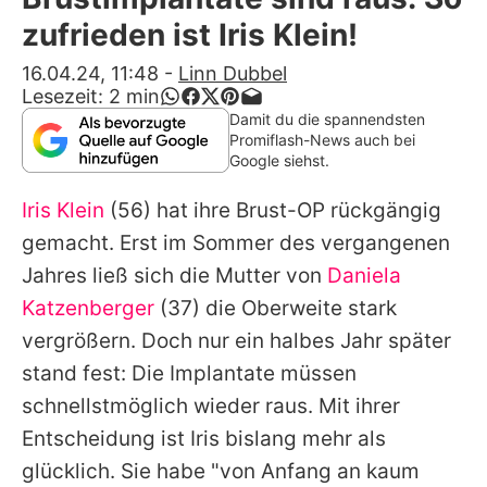
Alle Themen auf Promiflash
zufrieden ist Iris Klein!
Jobs
16.04.24, 11:48
-
Linn Dubbel
Lesezeit:
2
min
App runterladen
Damit du die spannendsten
Promiflash-News auch bei
Team
Google siehst.
Redaktionelle Richtlinien
Iris Klein
(56) hat ihre Brust-OP rückgängig
gemacht. Erst im Sommer des vergangenen
Impressum
Jahres ließ sich die Mutter von
Daniela
Datenschutzerklärung
Katzenberger
(37) die Oberweite stark
vergrößern. Doch nur ein halbes Jahr später
Nutzungsbedingungen
stand fest: Die Implantate müssen
Utiq verwalten
schnellstmöglich wieder raus. Mit ihrer
Entscheidung ist
Iris
bislang mehr als
glücklich. Sie habe "von Anfang an kaum