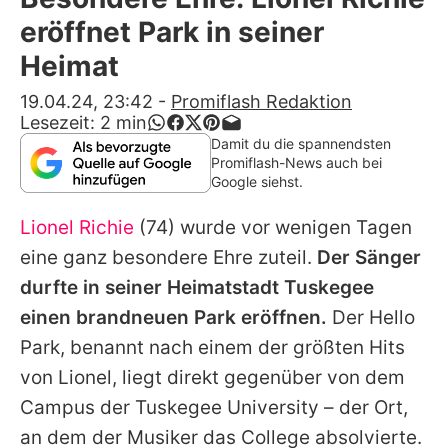
Alle Themen auf Promiflash
eröffnet Park in seiner
Jobs
Heimat
App runterladen
19.04.24, 23:42
-
Promiflash Redaktion
Lesezeit:
2
min
Team
Damit du die spannendsten
Promiflash-News auch bei
Redaktionelle Richtlinien
Google siehst.
Lionel Richie
(74) wurde vor wenigen Tagen
Impressum
eine ganz besondere Ehre zuteil.
Der Sänger
Datenschutzerklärung
durfte in seiner Heimatstadt Tuskegee
Nutzungsbedingungen
einen brandneuen Park eröffnen.
Der Hello
Park, benannt nach einem der größten Hits
Utiq verwalten
von
Lionel
, liegt direkt gegenüber von dem
Campus der Tuskegee University – der Ort,
an dem der Musiker das College absolvierte.