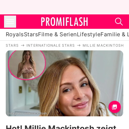
Royals
Stars
Filme & Serien
Lifestyle
Familie & 
STARS
INTERNATIONALE STARS
MILLIE MACKINTOSH
Royals
Stars
Filme & Serien
Lifestyle
Familie & Liebe
Promiflash Exklusiv
Instagram / milliemackintosh
Hot! Millie Mackintosh zeigt