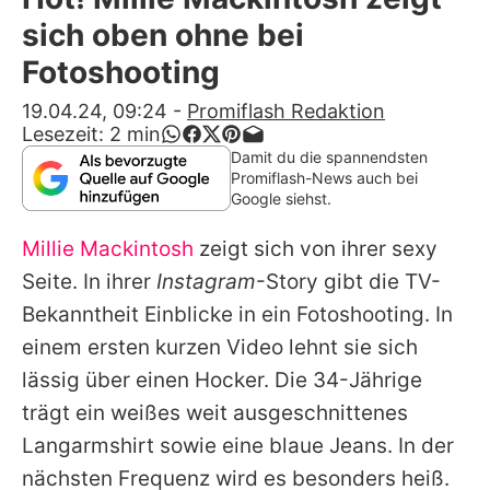
Alle Themen auf Promiflash
sich oben ohne bei
Jobs
Fotoshooting
App runterladen
19.04.24, 09:24
-
Promiflash Redaktion
Lesezeit:
2
min
Team
Damit du die spannendsten
Promiflash-News auch bei
Redaktionelle Richtlinien
Google siehst.
Millie Mackintosh
zeigt sich von ihrer sexy
Impressum
Seite. In ihrer
Instagram
-Story gibt die TV-
Datenschutzerklärung
Bekanntheit Einblicke in ein Fotoshooting. In
Nutzungsbedingungen
einem ersten kurzen Video lehnt sie sich
lässig über einen Hocker. Die 34-Jährige
Utiq verwalten
trägt ein weißes weit ausgeschnittenes
Langarmshirt sowie eine blaue Jeans. In der
nächsten Frequenz wird es besonders heiß.