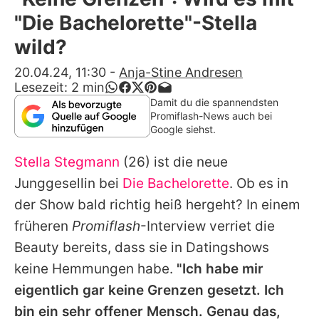
Alle Themen auf Promiflash
"Die Bachelorette"-Stella
Jobs
wild?
App runterladen
20.04.24, 11:30
-
Anja-Stine Andresen
Lesezeit:
2
min
Team
Damit du die spannendsten
Promiflash-News auch bei
Redaktionelle Richtlinien
Google siehst.
Stella Stegmann
(26) ist die neue
Impressum
Junggesellin bei
Die Bachelorette
. Ob es in
Datenschutzerklärung
der Show bald richtig heiß hergeht? In einem
Nutzungsbedingungen
früheren
Promiflash
-Interview verriet die
Beauty bereits, dass sie in Datingshows
Utiq verwalten
keine Hemmungen habe.
"Ich habe mir
eigentlich gar keine Grenzen gesetzt. Ich
bin ein sehr offener Mensch. Genau das,