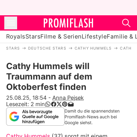
Royals
Stars
Filme & Serien
Lifestyle
Familie & 
STARS
DEUTSCHE STARS
CATHY HUMMELS
CATHY 
Royals
Cathy Hummels will
Stars
Traummann auf dem
Filme & Serien
Oktoberfest finden
Lifestyle
25.08.25, 18:54
-
Anna Pejsek
Lesezeit:
2
min
Familie & Liebe
Damit du die spannendsten
Promiflash-News auch bei
Promiflash Exklusiv
Google siehst.
Cathy Hummels
(37) sorgt mit einem