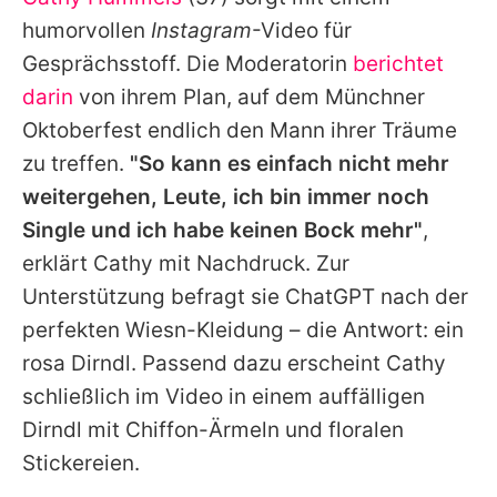
Alle Themen auf Promiflash
humorvollen
Instagram
-Video für
Jobs
Gesprächsstoff. Die Moderatorin
berichtet
darin
von ihrem Plan, auf dem Münchner
App runterladen
Oktoberfest endlich den Mann ihrer Träume
Team
zu treffen.
"So kann es einfach nicht mehr
weitergehen, Leute, ich bin immer noch
Redaktionelle Richtlinien
Single und ich habe keinen Bock mehr"
,
Impressum
erklärt
Cathy
mit Nachdruck. Zur
Unterstützung befragt sie ChatGPT nach der
Datenschutzerklärung
perfekten Wiesn-Kleidung – die Antwort: ein
Nutzungsbedingungen
rosa Dirndl. Passend dazu erscheint
Cathy
Utiq verwalten
schließlich im Video in einem auffälligen
Dirndl mit Chiffon-Ärmeln und floralen
Stickereien.