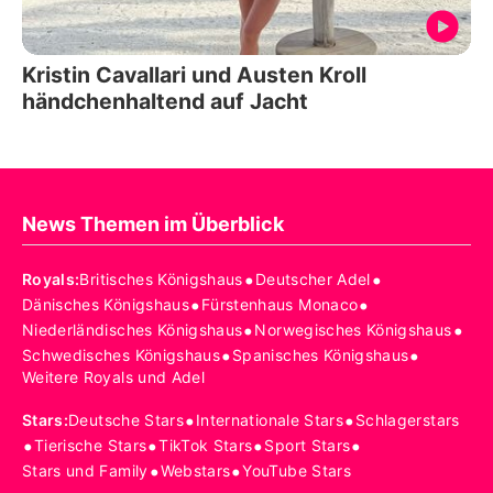
Kristin Cavallari und Austen Kroll
händchenhaltend auf Jacht
News Themen im Überblick
•
•
Royals
:
Britisches Königshaus
Deutscher Adel
•
•
Dänisches Königshaus
Fürstenhaus Monaco
•
•
Niederländisches Königshaus
Norwegisches Königshaus
•
•
Schwedisches Königshaus
Spanisches Königshaus
Weitere Royals und Adel
•
•
Stars
:
Deutsche Stars
Internationale Stars
Schlagerstars
•
•
•
•
Tierische Stars
TikTok Stars
Sport Stars
•
•
Stars und Family
Webstars
YouTube Stars