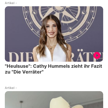
Artikel
-
"Heulsuse": Cathy Hummels zieht ihr Fazit
zu "Die Verräter"
Artikel
-