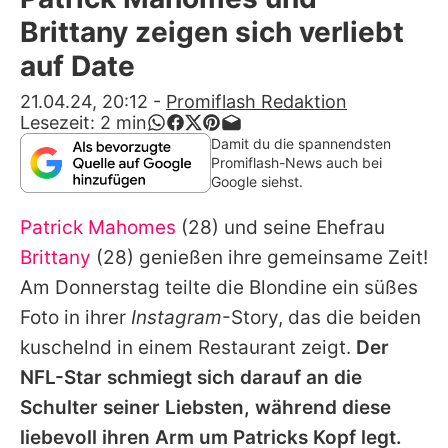
Alle Themen auf Promiflash
Brittany zeigen sich verliebt
Jobs
auf Date
App runterladen
21.04.24, 20:12
-
Promiflash Redaktion
Lesezeit:
2
min
Team
Damit du die spannendsten
Promiflash-News auch bei
Redaktionelle Richtlinien
Google siehst.
Patrick Mahomes
(28) und seine Ehefrau
Impressum
Brittany
(28) genießen ihre gemeinsame Zeit!
Datenschutzerklärung
Am Donnerstag teilte die Blondine ein süßes
Nutzungsbedingungen
Foto in ihrer
Instagram
-Story, das die beiden
kuschelnd in einem Restaurant zeigt.
Der
Utiq verwalten
NFL-Star schmiegt sich darauf an die
Schulter seiner Liebsten, während diese
liebevoll ihren Arm um
Patricks
Kopf legt.