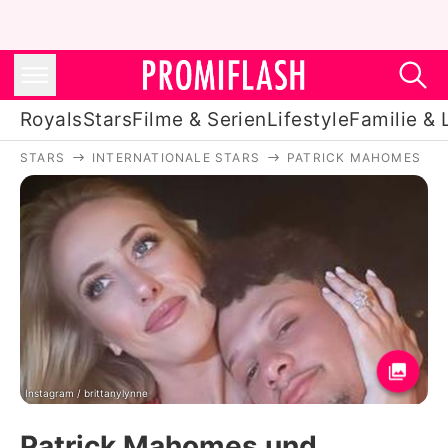
Royals
Stars
Filme & Serien
Lifestyle
Familie & 
STARS
INTERNATIONALE STARS
PATRICK MAHOMES
Royals
Stars
Filme & Serien
Lifestyle
Familie & Liebe
Promiflash Exklusiv
Instagram / brittanylynne
Patrick Mahomes und