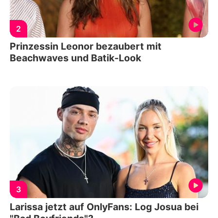
2
Prinzessin Leonor bezaubert mit
Beachwaves und Batik-Look
3
Larissa jetzt auf OnlyFans: Log Josua bei