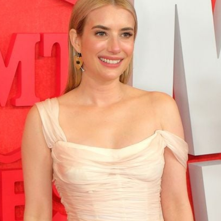
Filme & Serien
Lifestyle
Familie & Liebe
Promiflash Exklusiv
Alle Themen auf Promiflash
Jobs
App runterladen
Team
Redaktionelle Richtlinien
Impressum