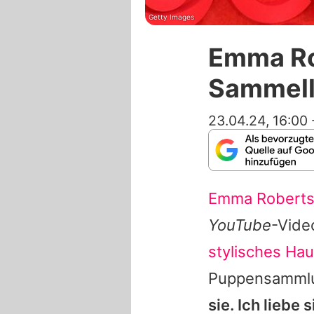
Getty Images
Emma Ro
Sammell
23.04.24, 16:00
Emma Robert
YouTube
-Video
stylisches Ha
Puppensamml
sie. Ich liebe s