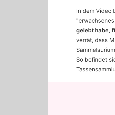
In dem Video b
"erwachsenes
gelebt habe, f
verrät, dass M
Sammelsurium 
So befindet si
Tassensammlun