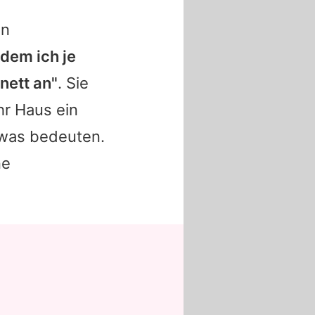
in
 dem ich je
nett an"
. Sie
hr Haus ein
twas bedeuten.
ne