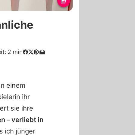
nliche
it:
2
min
 In einem
elerin ihr
rt sie ihre
 – verliebt in
s ich jünger