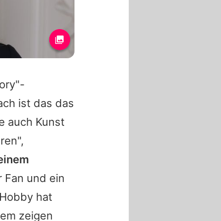
ory"-
ach ist das das
ie auch Kunst
ren",
 einem
r Fan und ein
 Hobby hat
ndem zeigen