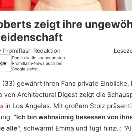
Datenschutzerklärung
berts zeigt ihre ungewöh
Nutzungsbedingungen
eidenschaft
Utiq verwalten
-
Promiflash Redaktion
Leseze
Damit du die spannendsten
Promiflash-News auch bei
Google siehst.
s
(33) gewährt ihren Fans private Einblicke.
 von Architectural Digest zeigt die Schauspi
us
in Los Angeles. Mit großem Stolz präsentie
ung.
"Ich bin wahnsinnig besessen von ihnen
ie alle"
, schwärmt
Emma
und fügt hinzu: "Al