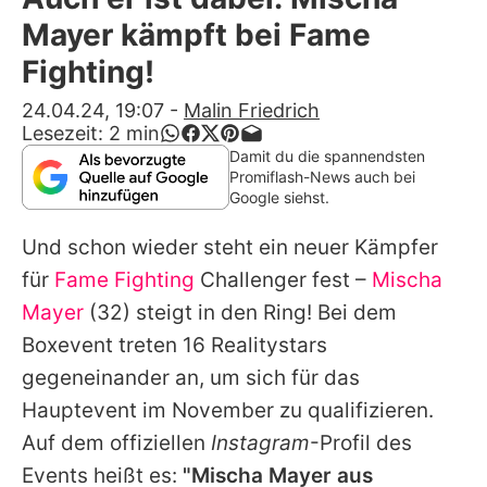
Alle Themen auf Promiflash
Mayer kämpft bei Fame
Jobs
Fighting!
App runterladen
24.04.24, 19:07
-
Malin Friedrich
Lesezeit:
2
min
Team
Damit du die spannendsten
Promiflash-News auch bei
Redaktionelle Richtlinien
Google siehst.
Und schon wieder steht ein neuer Kämpfer
Impressum
für
Fame Fighting
Challenger fest –
Mischa
Datenschutzerklärung
Mayer
(32) steigt in den Ring! Bei dem
Nutzungsbedingungen
Boxevent treten 16 Realitystars
gegeneinander an, um sich für das
Utiq verwalten
Hauptevent im November zu qualifizieren.
Auf dem offiziellen
Instagram
-Profil des
Events heißt es:
"Mischa Mayer aus