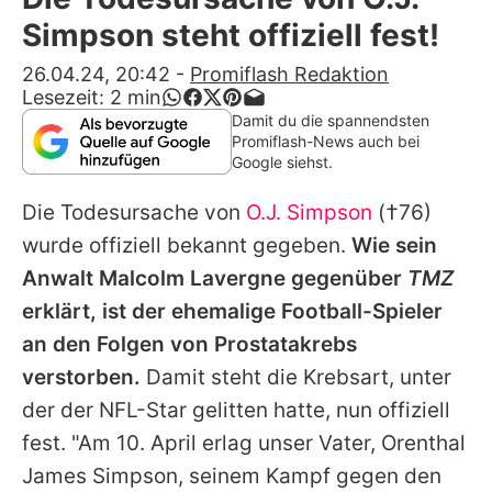
Alle Themen auf Promiflash
Simpson steht offiziell fest!
Jobs
26.04.24, 20:42
-
Promiflash Redaktion
Lesezeit:
2
min
App runterladen
Damit du die spannendsten
Promiflash-News auch bei
Team
Google siehst.
Redaktionelle Richtlinien
Die Todesursache von
O.J. Simpson
(†76)
wurde offiziell bekannt gegeben.
Wie sein
Impressum
Anwalt Malcolm Lavergne gegenüber
TMZ
Datenschutzerklärung
erklärt, ist der ehemalige Football-Spieler
an den Folgen von Prostatakrebs
Nutzungsbedingungen
verstorben.
Damit steht die Krebsart, unter
Utiq verwalten
der der NFL-Star gelitten hatte, nun offiziell
fest. "Am 10. April erlag unser Vater, Orenthal
James Simpson, seinem Kampf gegen den