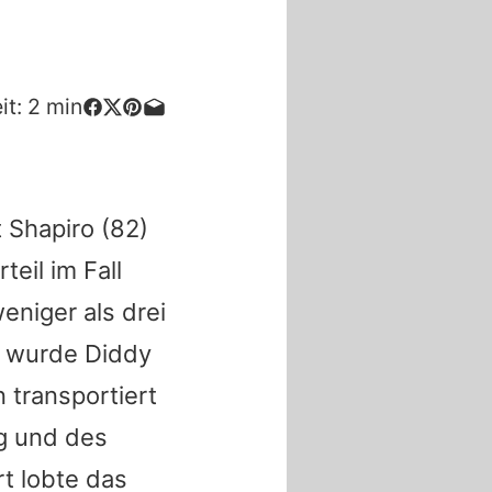
it:
2
min
 Shapiro
(82)
eil im Fall
eniger als drei
, wurde Diddy
 transportiert
g und des
t lobte das