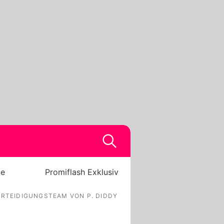
be
Promiflash Exklusiv
ERTEIDIGUNGSTEAM VON P. DIDDY