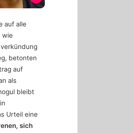
 auf alle
 wie
lsverkündung
eg, betonten
trag auf
an als
mogul bleibt
in
s Urteil eine
enen, sich