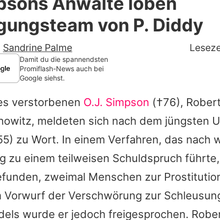
mpsons Anwälte loben
Filme & Serien
gungsteam von P. Diddy
Lifestyle
-
Sandrine Palme
Leseze
Familie & Liebe
Damit du die spannendsten
Promiflash-News auch bei
Google siehst.
Promiflash Exklusiv
es verstorbenen
O.J. Simpson
(†76),
Robert
Alle Themen auf Promiflash
owitz, meldeten sich nach dem jüngsten Urt
Jobs
55) zu Wort. In einem Verfahren, das nach w
App runterladen
g zu einem teilweisen Schuldspruch führte
Team
efunden, zweimal Menschen zur Prostitution
 Vorwurf der Verschwörung zur Schleusun
Redaktionelle Richtlinien
ls wurde er jedoch freigesprochen. Rober
Impressum