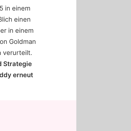
5 in einem
ßlich einen
ter in einem
 Ron Goldman
verurteilt.
d Strategie
iddy erneut