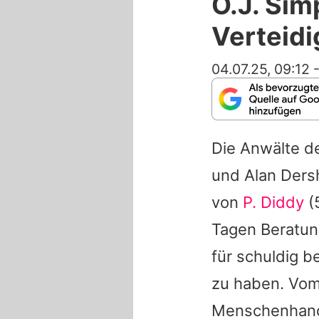
O.J. Si
Verteidi
04.07.25, 09:12
Die Anwälte d
und Alan Dersh
von
P. Diddy
(
Tagen Beratun
für schuldig b
zu haben. Vom
Menschenhande