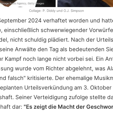
n / Image Press Agency, Getty Images
Collage: P. Diddy und O.J. Simpson
September 2024 verhaftet worden und hatte
, einschließlich schwerwiegender Vorwürfe
l, nicht schuldig plädiert. Nach der Urtei
seine Anwälte den Tag als bedeutenden Si
hr Kampf noch lange nicht vorbei sei. Ein An
ssung wurde vom Richter abgelehnt, was Al
nd falsch" kritisierte. Der ehemalige Musik
geplanten Urteilsverkündung am 3. Oktober 
aft. Seiner Verteidigung zufolge stellte da
haft dar:
"Es zeigt die Macht der Geschwor