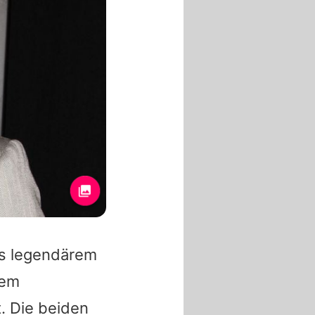
s
legendärem
sem
 Die beiden