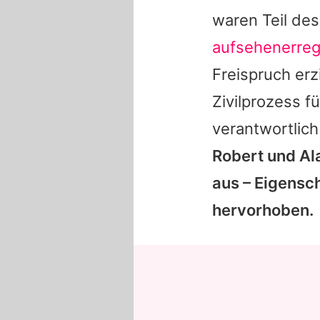
waren Teil de
aufsehenerre
Freispruch erz
Zivilprozess 
verantwortlic
Robert und Ala
aus – Eigensch
hervorhoben.