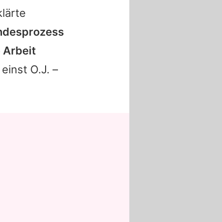
lärte
undesprozess
 Arbeit
einst O.J. –