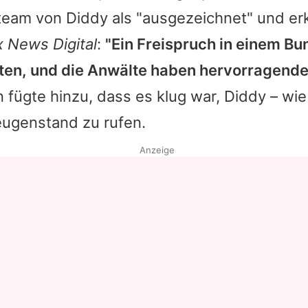
team von Diddy als "ausgezeichnet" und erk
Datenschutzerklärung
x News Digital
:
"Ein Freispruch in einem B
Nutzungsbedingungen
elten, und die Anwälte haben hervorragende
Utiq verwalten
 fügte hinzu, dass es klug war, Diddy – wie 
eugenstand zu rufen.
Anzeige