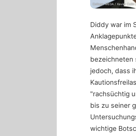
Collage: MEGA / Xavier Colli
Diddy war im 
Anklagepunkte
Menschenhande
bezeichneten 
jedoch, dass i
Kautionsfreila
"rachsüchtig u
bis zu seiner 
Untersuchungsh
wichtige Botsc