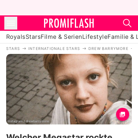
Royals
Stars
Filme & Serien
Lifestyle
Familie & 
STARS
INTERNATIONALE STARS
DREW BARRYMORE
Royals
Stars
Filme & Serien
Lifestyle
Familie & Liebe
Promiflash Exklusiv
Instagram / drewbarrymore
Welcher Megastar rockte