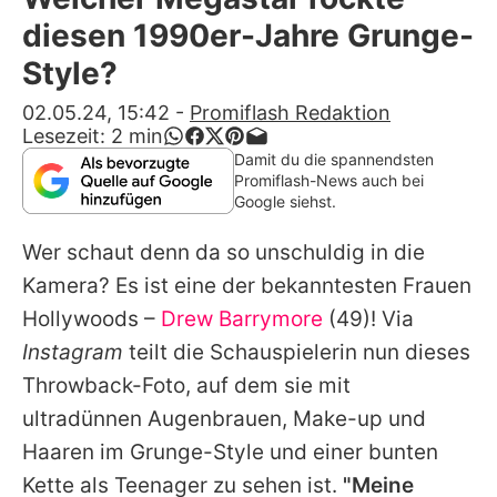
Alle Themen auf Promiflash
diesen 1990er-Jahre Grunge-
Jobs
Style?
App runterladen
02.05.24, 15:42
-
Promiflash Redaktion
Lesezeit:
2
min
Team
Damit du die spannendsten
Promiflash-News auch bei
Redaktionelle Richtlinien
Google siehst.
Wer schaut denn da so unschuldig in die
Impressum
Kamera? Es ist eine der bekanntesten Frauen
Datenschutzerklärung
Hollywoods –
Drew Barrymore
(49)! Via
Nutzungsbedingungen
Instagram
teilt die Schauspielerin nun dieses
Throwback-Foto, auf dem sie mit
Utiq verwalten
ultradünnen Augenbrauen, Make-up und
Haaren im Grunge-Style und einer bunten
Kette als Teenager zu sehen ist.
"Meine