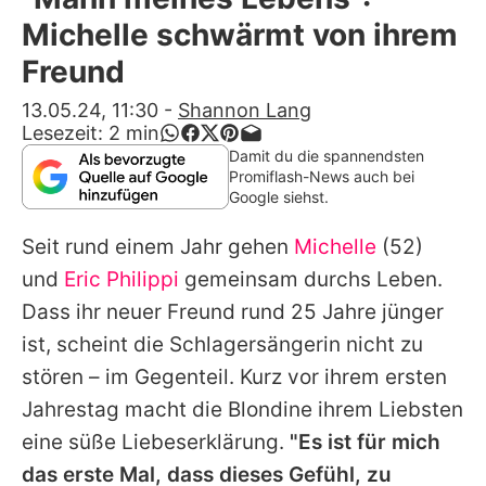
Alle Themen auf Promiflash
Michelle schwärmt von ihrem
Jobs
Freund
App runterladen
13.05.24, 11:30
-
Shannon Lang
Lesezeit:
2
min
Team
Damit du die spannendsten
Promiflash-News auch bei
Redaktionelle Richtlinien
Google siehst.
Seit rund einem Jahr gehen
Michelle
(52)
Impressum
und
Eric Philippi
gemeinsam durchs Leben.
Datenschutzerklärung
Dass ihr
neuer Freund
rund 25 Jahre jünger
Nutzungsbedingungen
ist, scheint die Schlagersängerin nicht zu
stören – im Gegenteil. Kurz vor ihrem ersten
Utiq verwalten
Jahrestag macht die Blondine ihrem Liebsten
eine süße Liebeserklärung.
"Es ist für mich
das erste Mal, dass dieses Gefühl, zu