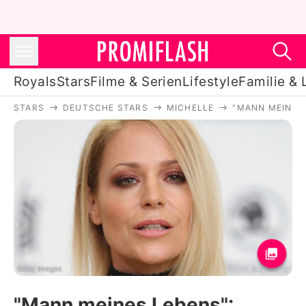
Royals
Stars
Filme & Serien
Lifestyle
Familie & 
STARS
DEUTSCHE STARS
MICHELLE
"MANN MEINES
Royals
Stars
Filme & Serien
Lifestyle
Familie & Liebe
Promiflash Exklusiv
Getty Images
"Mann meines Lebens":