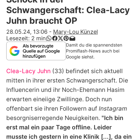
Alle Themen auf Promiflash
Schwangerschaft: Clea-Lacy
Jobs
Juhn braucht OP
App runterladen
28.05.24, 13:06
-
Mary-Lou Künzel
Lesezeit:
2
min
Team
Damit du die spannendsten
Promiflash-News auch bei
Redaktionelle Richtlinien
Google siehst.
Clea-Lacy Juhn
(33) befindet sich aktuell
Impressum
mitten in ihrer ersten Schwangerschaft. Die
Datenschutzerklärung
Influencerin und ihr Noch-Ehemann Hasim
Nutzungsbedingungen
erwarten eineiige Zwillinge. Doch nun
offenbart sie ihren Followern auf
Instagram
Utiq verwalten
besorgniserregende Neuigkeiten.
"Ich bin
erst mal ein paar Tage offline. Leider
musste ich gestern in eine Klinik [...], da ein