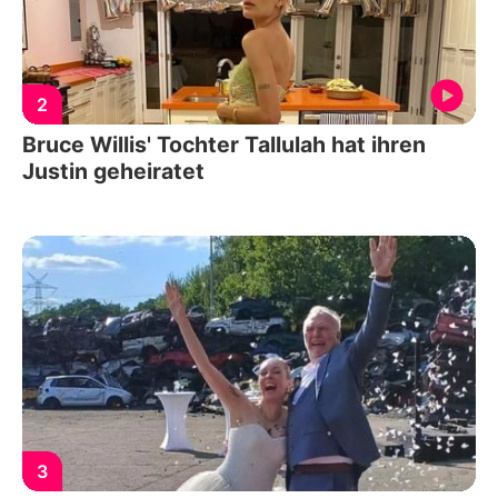
2
Bruce Willis' Tochter Tallulah hat ihren
Justin geheiratet
3