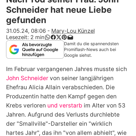
Alle Themen auf Promiflash
Schneider hat neue Liebe
Jobs
gefunden
App runterladen
31.05.24, 08:06
-
Mary-Lou Künzel
Lesezeit:
2
min
Team
Damit du die spannendsten
Promiflash-News auch bei
Redaktionelle Richtlinien
Google siehst.
Im Februar vergangenen Jahres musste sich
Impressum
John Schneider
von seiner langjährigen
Datenschutzerklärung
Ehefrau Alicia Allain verabschieden. Die
Nutzungsbedingungen
Produzentin hatte den Kampf gegen den
Krebs verloren
und verstarb
im Alter von 53
Utiq verwalten
Jahren. Aufgrund des Verlusts durchlebte
der "Smallville"-Darsteller ein "wirklich
hartes Jahr", das ihn "von allem abhielt", wie