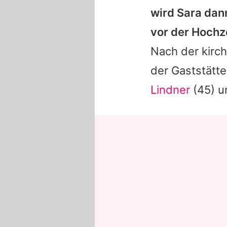
wird Sara dann
vor der Hochze
Nach der kirch
der Gaststätt
Lindner
(45) u