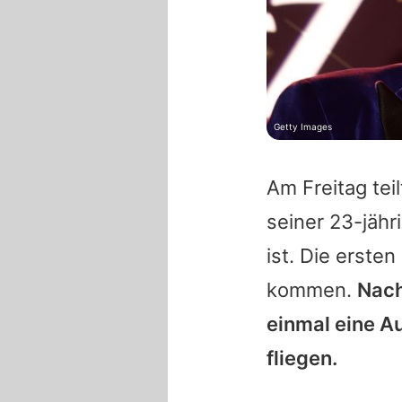
Getty Images
Am Freitag tei
seiner 23-jäh
ist. Die erste
kommen.
Nach
einmal eine Au
fliegen.