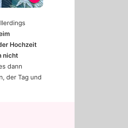
llerdings
beim
der Hochzeit
 nicht
 es dann
n, der Tag und