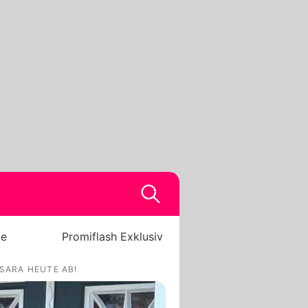
be
Promiflash Exklusiv
 SARA HEUTE AB!