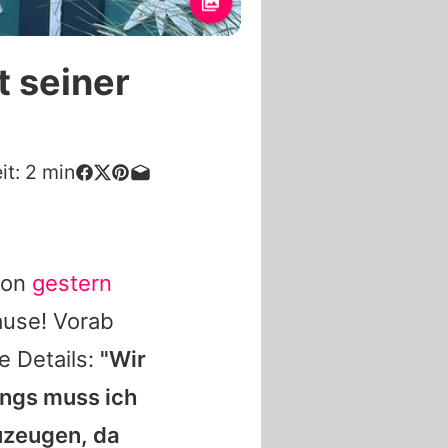
t seiner
it:
2
min
hon
gestern
ause! Vorab
e Details:
"Wir
ings muss ich
uzeugen, da