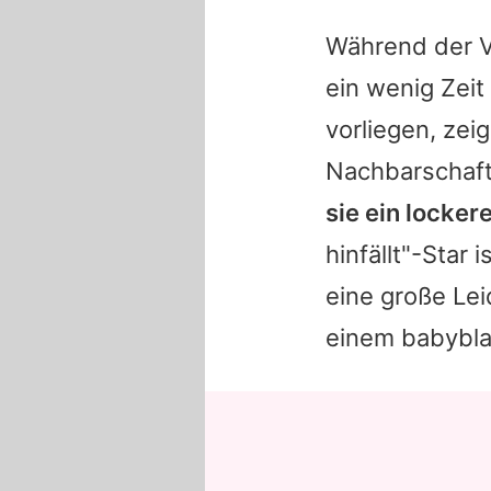
Während der V
ein wenig Zei
vorliegen, zei
Nachbarschaf
sie ein locker
hinfällt"-Star 
eine große Lei
einem babybla