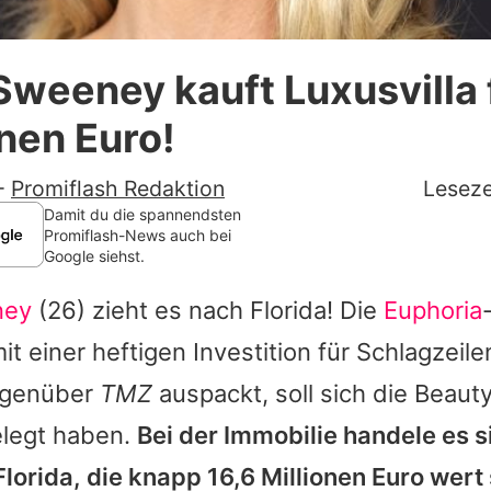
Datenschutzerklärung
weeney kauft Luxusvilla 
Nutzungsbedingungen
onen Euro!
Utiq verwalten
-
Promiflash Redaktion
Leseze
Damit du die spannendsten
Promiflash-News auch bei
Google siehst.
ney
(26) zieht es nach Florida! Die
Euphoria
it einer heftigen Investition für Schlagzeil
gegenüber
TMZ
auspackt, soll sich die Beaut
legt haben.
Bei der Immobilie handele es s
Florida, die knapp 16,6 Millionen Euro wert 