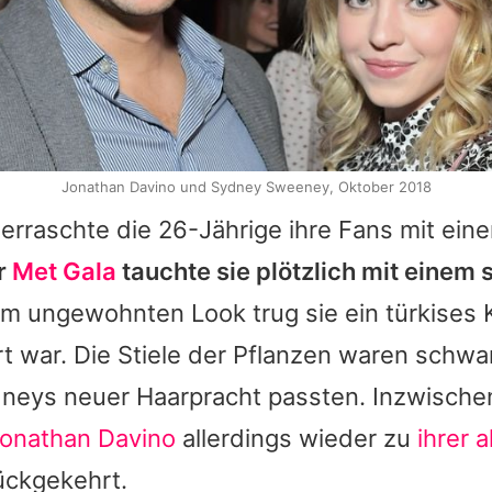
Jonathan Davino und Sydney Sweeney, Oktober 2018
rraschte die 26-Jährige ihre Fans mit ein
r
Met Gala
tauchte sie plötzlich mit einem
 ungewohnten Look trug sie ein türkises K
t war. Die Stiele der Pflanzen waren schwa
dneys
neuer Haarpracht passten. Inzwischen
onathan Davino
allerdings wieder zu
ihrer 
ckgekehrt.