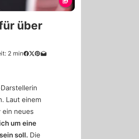
für über
it:
2
min
-Darstellerin
en. Laut einem
y ein neues
ich um eine
sein soll.
Die