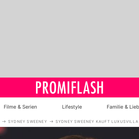
Filme & Serien
Lifestyle
Familie & Lie
SYDNEY SWEENEY
SYDNEY SWEENEY KAUFT LUXUSVILLA 
Royals
Stars