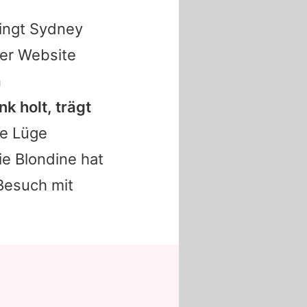
ingt
Sydney
der Website
n
k holt, trägt
e Lüge
Die Blondine hat
 Besuch mit