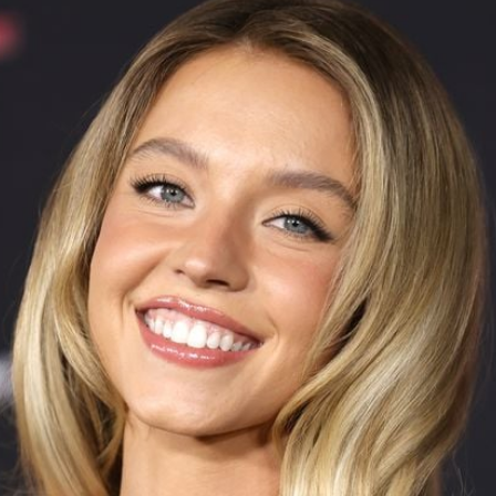
Filme & Serien
Lifestyle
Familie & Liebe
Promiflash Exklusiv
Alle Themen auf Promiflash
Jobs
App runterladen
Team
Redaktionelle Richtlinien
Impressum