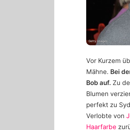
Getty Images
Vor Kurzem übe
Mähne.
Bei de
Bob auf.
Zu dem
Blumen verzier
perfekt zu
Sy
Verlobte von
J
Haarfarbe
zurü