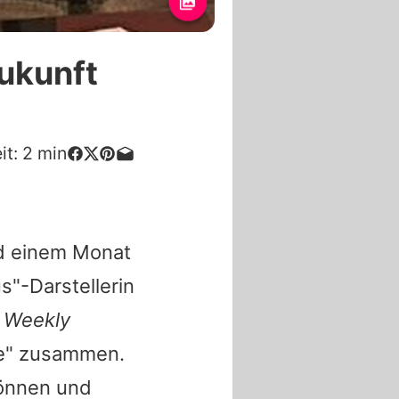
ukunft
it:
2
min
nd einem Monat
s"-Darstellerin
 Weekly
ile" zusammen.
können und