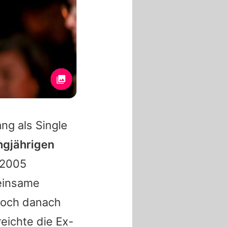
ng als Single
angjährigen
 2005
einsame
 doch danach
reichte die Ex-