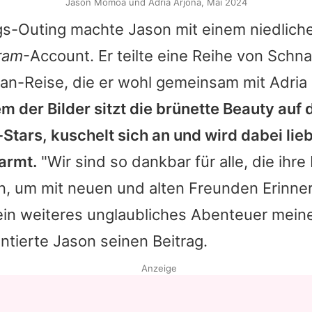
Jason Momoa und Adria Arjona, Mai 2024
gs-Outing machte
Jason
mit einem niedlich
ram
-Account. Er teilte eine Reihe von Sch
pan-Reise, die er wohl gemeinsam mit
Adria
em der Bilder sitzt die brünette Beauty au
-Stars, kuschelt sich an und wird dabei lie
armt.
"Wir sind so dankbar für alle, die ihr
n, um mit neuen und alten Freunden Erinne
ein weiteres unglaubliches Abenteuer meine
entierte
Jason
seinen Beitrag.
Anzeige