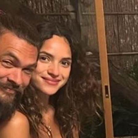
Filme & Serien
Lifestyle
Familie & Liebe
Promiflash Exklusiv
Alle Themen auf Promiflash
Jobs
App runterladen
Team
Redaktionelle Richtlinien
Impressum