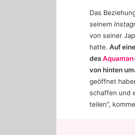
Das Beziehun
seinem
Instag
von seiner Ja
hatte.
Auf ein
des
Aquaman
von hinten um
geöffnet habe
schaffen und 
teilen", komm