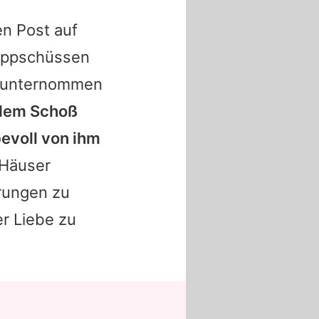
en Post auf
nappschüssen
unternommen
f dem Schoß
bevoll von ihm
e Häuser
rungen zu
r Liebe zu