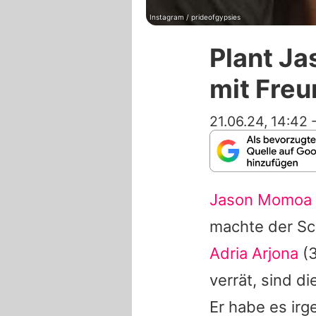
Instagram / prideofgypsies
Plant J
mit Freu
21.06.24, 14:42
Jason Momoa
machte der Sch
Adria Arjona
(3
verrät, sind d
Er habe es ir