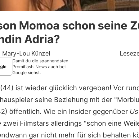
Datenschutzerklärung
ason Momoa schon seine Z
Nutzungsbedingungen
ndin Adria?
Utiq verwalten
-
Mary-Lou Künzel
Leseze
Damit du die spannendsten
Promiflash-News auch bei
Google siehst.
(44) ist wieder glücklich vergeben! Vor ru
auspieler seine Beziehung mit der "Morbiu
2) öffentlich. Wie ein Insider gegenüber
Us
ie zwei Filmstars allerdings "schon eine We
gendwann gar nicht mehr für sich behalten 