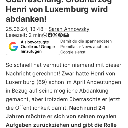
Alle Themen auf Promiflash
Henri von Luxemburg wird
Jobs
abdanken!
App runterladen
25.06.24, 13:48
-
Sarah Annowsky
Lesezeit:
2
min
Team
Damit du die spannendsten
Promiflash-News auch bei
Redaktionelle Richtlinien
Google siehst.
So schnell hat vermutlich niemand mit dieser
Impressum
Nachricht gerechnet! Zwar hatte
Henri von
Datenschutzerklärung
Luxemburg
(69) schon im April Andeutungen
Nutzungsbedingungen
in Bezug auf seine mögliche Abdankung
gemacht, aber trotzdem überraschte er jetzt
Utiq verwalten
die Öffentlichkeit damit.
Nach rund 24
Jahren möchte er sich von seinen royalen
Aufgaben zurückziehen und gibt die Rolle