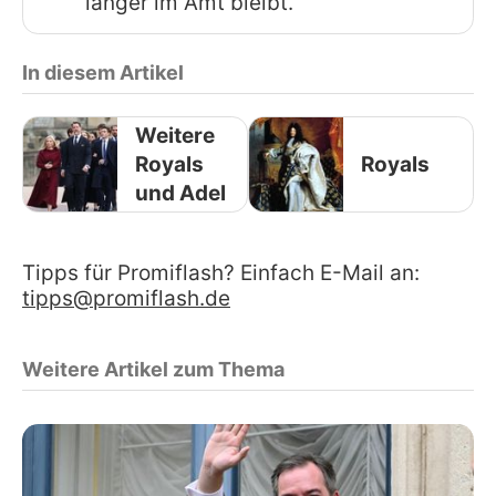
länger im Amt bleibt.
In diesem Artikel
Weitere
Royals
Royals
und Adel
Tipps für Promiflash? Einfach E-Mail an:
tipps@promiflash.de
Weitere Artikel zum Thema