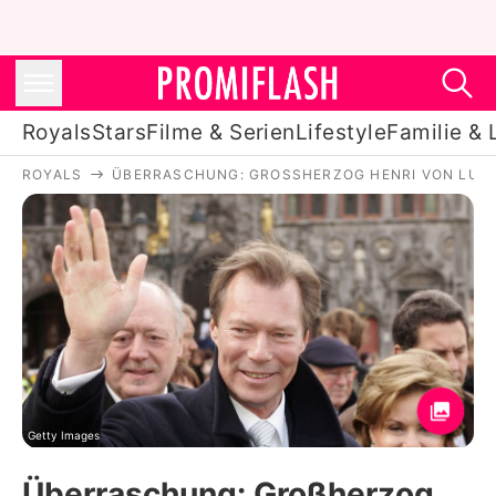
Royals
Stars
Filme & Serien
Lifestyle
Familie & 
ROYALS
ÜBERRASCHUNG: GROSSHERZOG HENRI VON LUXE
Royals
Stars
Filme & Serien
Lifestyle
Familie & Liebe
Promiflash Exklusiv
Getty Images
Überraschung: Großherzog