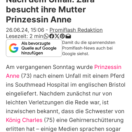
Alle Themen auf Promiflash
besucht ihre Mutter
Jobs
Prinzessin Anne
App runterladen
26.06.24, 15:06
-
Promiflash Redaktion
Lesezeit:
2
min
Team
Damit du die spannendsten
Promiflash-News auch bei
Redaktionelle Richtlinien
Google siehst.
Am vergangenen Sonntag wurde
Prinzessin
Impressum
Anne
(73) nach einem Unfall mit einem Pferd
Datenschutzerklärung
ins Southmead Hospital im englischen Bristol
Nutzungsbedingungen
eingeliefert. Nachdem zunächst nur von
leichten Verletzungen die Rede war, ist
Utiq verwalten
inzwischen bekannt, dass die Schwester von
König Charles
(75) eine Gehirnerschütterung
erlitten hat – einige Medien sprachen sogar