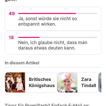
49
Ja, sonst würde sie nicht so
entspannt wirken.
18
Nein, ich glaube nicht, dass man
daraus etwas deuten kann.
In diesem Artikel
Britisches
Zara
Königshaus
Tindall
Tipps für Promiflash? Einfach E-Mail an: