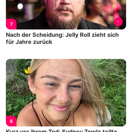
7
Nach der Scheidung: Jelly Roll zieht sich
für Jahre zurück
8
Kurz vor ihrem Tod: Sydney Towle teilte