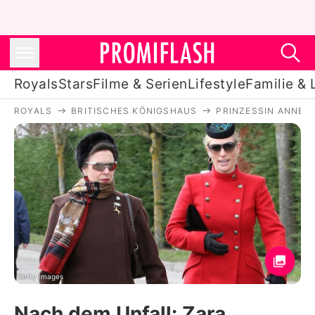
Royals
Stars
Filme & Serien
Lifestyle
Familie & 
ROYALS
BRITISCHES KÖNIGSHAUS
PRINZESSIN ANNE
Royals
Stars
Filme & Serien
Lifestyle
Familie & Liebe
Promiflash Exklusiv
Getty Images
Nach dem Unfall: Zara