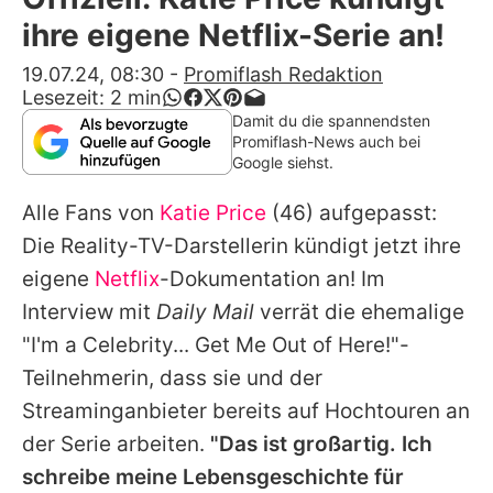
Alle Themen auf Promiflash
ihre eigene Netflix-Serie an!
Jobs
19.07.24, 08:30
-
Promiflash Redaktion
Lesezeit:
2
min
App runterladen
Damit du die spannendsten
Promiflash-News auch bei
Team
Google siehst.
Redaktionelle Richtlinien
Alle Fans von
Katie Price
(46) aufgepasst:
Die Reality-TV-Darstellerin kündigt jetzt ihre
Impressum
eigene
Netflix
-Dokumentation an! Im
Datenschutzerklärung
Interview mit
Daily Mail
verrät die ehemalige
"I'm a Celebrity... Get Me Out of Here!"-
Nutzungsbedingungen
Teilnehmerin, dass sie und der
Utiq verwalten
Streaminganbieter bereits auf Hochtouren an
der Serie arbeiten.
"Das ist großartig. Ich
schreibe meine Lebensgeschichte für