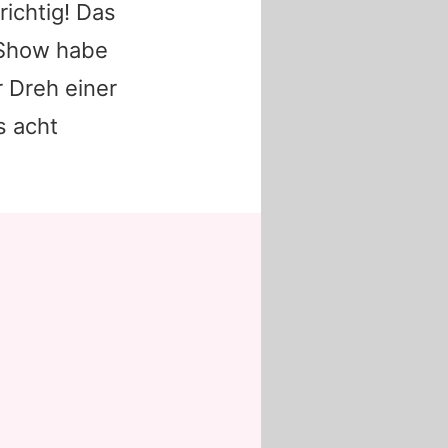
richtig! Das
r Show habe
r Dreh einer
s acht