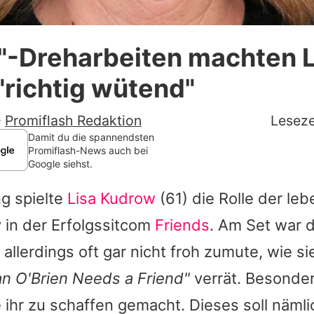
Datenschutzerklärung
"-Dreharbeiten machten L
Nutzungsbedingungen
richtig wütend"
Utiq verwalten
-
Promiflash Redaktion
Leseze
Damit du die spannendsten
Promiflash-News auch bei
Google siehst.
g spielte
Lisa Kudrow
(61) die Rolle der le
 in der Erfolgssitcom
Friends
. Am Set war 
 allerdings oft gar nicht froh zumute, wie s
n O'Brien Needs a Friend"
verrät. Besonder
ihr zu schaffen gemacht. Dieses soll nämlic