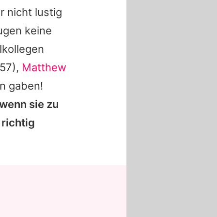
 nicht lustig
Augen keine
lkollegen
57),
Matthew
n gaben!
wenn sie zu
richtig