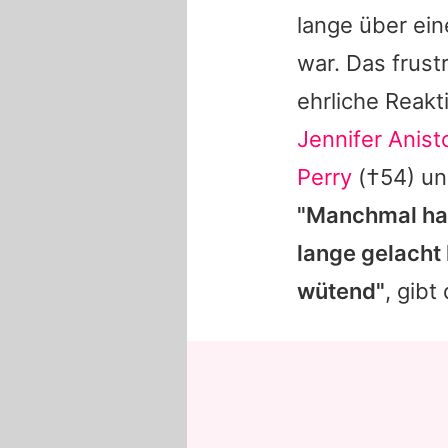
lange über ein
war. Das frust
ehrliche Reakt
Jennifer Anist
Perry
(†54) u
"Manchmal hab
lange gelacht 
wütend"
, gibt