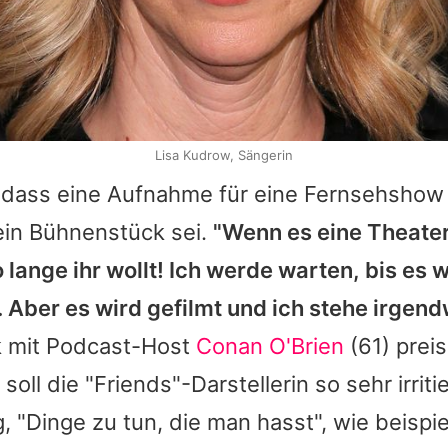
Lisa Kudrow, Sängerin
ar, dass eine Aufnahme für eine Fernsehshow
ein Bühnenstück sei.
"Wenn es eine Theate
o lange ihr wollt! Ich werde warten, bis es 
. Aber es wird gefilmt und ich stehe irgend
lk mit Podcast-Host
Conan O'Brien
(61) prei
oll die "Friends"-Darstellerin so sehr irriti
g, "Dinge zu tun, die man hasst", wie beispi