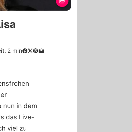
isa
it:
2
min
bensfrohen
der
ie nun in dem
s das Live-
h viel zu