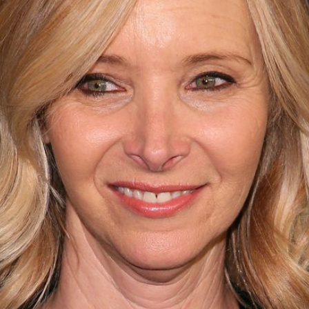
Filme & Serien
Lifestyle
Familie & Liebe
Promiflash Exklusiv
Alle Themen auf Promiflash
Jobs
App runterladen
Team
Redaktionelle Richtlinien
Impressum