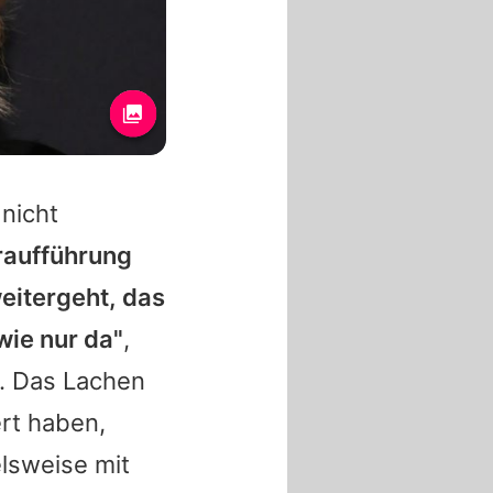
 nicht
raufführung
weitergeht, das
wie nur da"
,
s. Das Lachen
ert haben,
elsweise mit