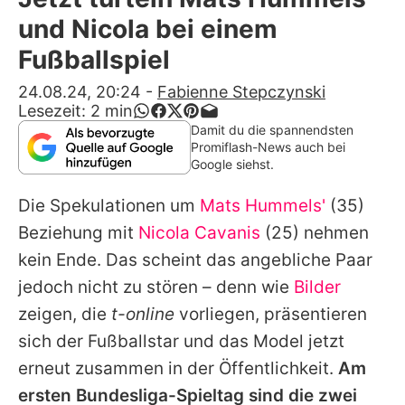
Alle Themen auf Promiflash
und Nicola bei einem
Jobs
Fußballspiel
App runterladen
24.08.24, 20:24
-
Fabienne Stepczynski
Lesezeit:
2
min
Team
Damit du die spannendsten
Promiflash-News auch bei
Redaktionelle Richtlinien
Google siehst.
Die Spekulationen um
Mats Hummels'
(35)
Impressum
Beziehung mit
Nicola Cavanis
(25) nehmen
Datenschutzerklärung
kein Ende. Das scheint das angebliche Paar
Nutzungsbedingungen
jedoch nicht zu stören – denn wie
Bilder
zeigen, die
t-online
vorliegen, präsentieren
Utiq verwalten
sich der Fußballstar und das Model jetzt
erneut zusammen in der Öffentlichkeit.
Am
ersten Bundesliga-Spieltag sind die zwei