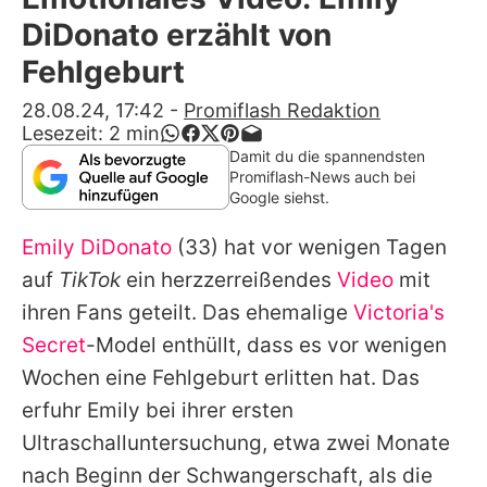
Alle Themen auf Promiflash
DiDonato erzählt von
Jobs
Fehlgeburt
App runterladen
28.08.24, 17:42
-
Promiflash Redaktion
Lesezeit:
2
min
Team
Damit du die spannendsten
Promiflash-News auch bei
Redaktionelle Richtlinien
Google siehst.
Emily DiDonato
(33) hat vor wenigen Tagen
Impressum
auf
TikTok
ein herzzerreißendes
Video
mit
Datenschutzerklärung
ihren Fans geteilt. Das ehemalige
Victoria's
Nutzungsbedingungen
Secret
-Model enthüllt, dass es vor wenigen
Wochen eine Fehlgeburt erlitten hat. Das
Utiq verwalten
erfuhr Emily bei ihrer ersten
Ultraschalluntersuchung, etwa zwei Monate
nach Beginn der Schwangerschaft, als die