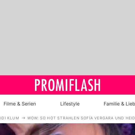
Filme & Serien
Lifestyle
Familie & Lie
IDI KLUM
WOW: SO HOT STRAHLEN SOFÍA VERGARA UND HEID
Royals
Stars