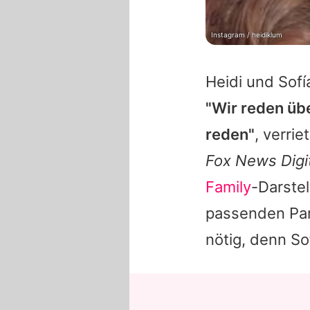
Instagram / heidiklum
Heidi und Sof
"Wir reden üb
reden"
, verri
Fox News Digi
Family
-Darste
passenden Part
nötig, denn So