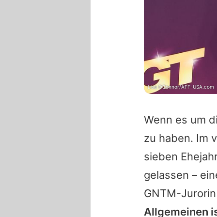
Lisa OConnor/AFF-USA.com
Wenn es um die
zu haben. Im v
sieben Ehejah
gelassen – ein
GNTM-Jurorin 
Allgemeinen is