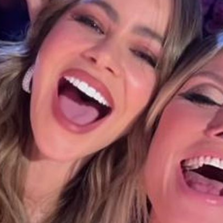
Filme & Serien
Lifestyle
Familie & Liebe
Promiflash Exklusiv
Alle Themen auf Promiflash
Jobs
App runterladen
Team
Redaktionelle Richtlinien
Impressum