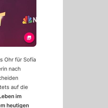
s Ohr für Sofía
erin nach
cheiden
tets auf die
Leben im
dem heutigen