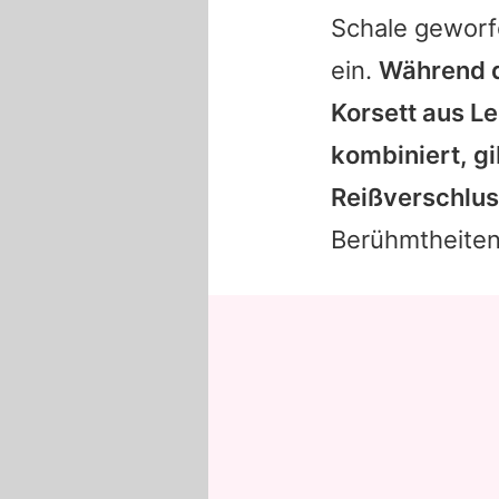
Schale geworf
ein.
Während d
Korsett aus L
kombiniert, gi
Reißverschluss
Berühmtheite