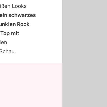
eißen Looks
ein schwarzes
dunklen Rock
 Top mit
den
 Schau.