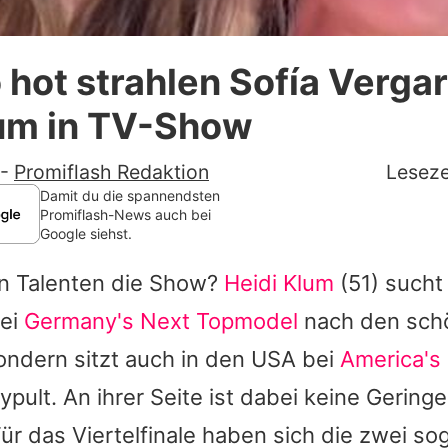
Datenschutzerklärung
hot strahlen Sofía Verga
Nutzungsbedingungen
lum in TV-Show
Utiq verwalten
-
Promiflash Redaktion
Leseze
Damit du die spannendsten
Promiflash-News auch bei
Google siehst.
en Talenten die Show?
Heidi Klum
(51) sucht 
bei
Germany's Next Topmodel
nach den sch
ondern sitzt auch in den USA bei
America's 
ypult. An ihrer Seite ist dabei keine Gering
ür das Viertelfinale haben sich die zwei soga