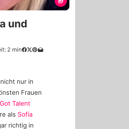
ra und
it:
2
min
nicht nur in
önsten Frauen
Got Talent
ere als
Sofía
r richtig in