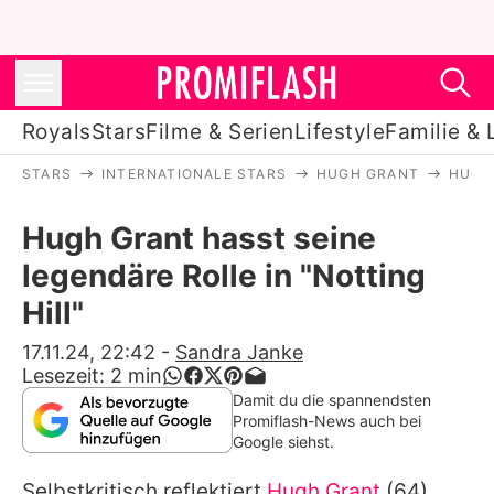
Royals
Stars
Filme & Serien
Lifestyle
Familie & 
STARS
INTERNATIONALE STARS
HUGH GRANT
HUGH 
Royals
Hugh Grant hasst seine
Stars
legendäre Rolle in "Notting
Filme & Serien
Hill"
Lifestyle
17.11.24, 22:42
-
Sandra Janke
Lesezeit:
2
min
Familie & Liebe
Damit du die spannendsten
Promiflash-News auch bei
Promiflash Exklusiv
Google siehst.
Selbstkritisch reflektiert
Hugh Grant
(64)