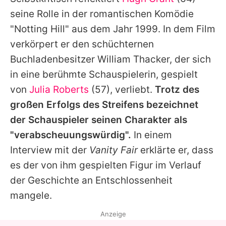
Alle Themen auf Promiflash
seine Rolle in der romantischen Komödie
Jobs
"Notting Hill" aus dem Jahr 1999. In dem Film
verkörpert er den schüchternen
App runterladen
Buchladenbesitzer William Thacker, der sich
Team
in eine berühmte Schauspielerin, gespielt
von
Julia Roberts
(57), verliebt.
Trotz des
Redaktionelle Richtlinien
großen Erfolgs des Streifens bezeichnet
Impressum
der Schauspieler seinen Charakter als
"verabscheuungswürdig".
In einem
Datenschutzerklärung
Interview mit der
Vanity Fair
erklärte er, dass
Nutzungsbedingungen
es der von ihm gespielten Figur im Verlauf
Utiq verwalten
der Geschichte an Entschlossenheit
mangele.
Anzeige