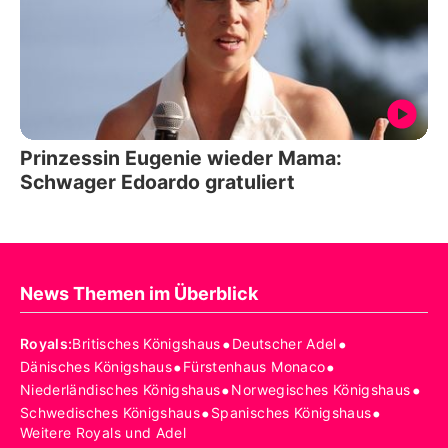
Prinzessin Eugenie wieder Mama:
Schwager Edoardo gratuliert
News Themen im Überblick
•
•
Royals
:
Britisches Königshaus
Deutscher Adel
•
•
Dänisches Königshaus
Fürstenhaus Monaco
•
•
Niederländisches Königshaus
Norwegisches Königshaus
•
•
Schwedisches Königshaus
Spanisches Königshaus
Weitere Royals und Adel