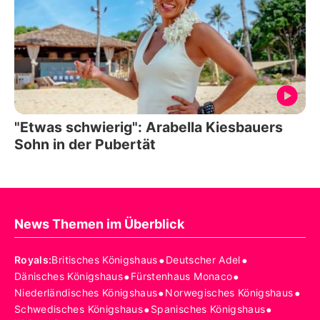
"Etwas schwierig": Arabella Kiesbauers
Sohn in der Pubertät
News Themen im Überblick
•
•
Royals
:
Britisches Königshaus
Deutscher Adel
•
•
Dänisches Königshaus
Fürstenhaus Monaco
•
•
Niederländisches Königshaus
Norwegisches Königshaus
•
•
Schwedisches Königshaus
Spanisches Königshaus