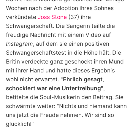
Alle Themen auf Promiflash
Wochen nach der Adoption ihres Sohnes
Jobs
verkündete
Joss Stone
(37) ihre
Schwangerschaft. Die Sängerin teilte die
App runterladen
freudige Nachricht mit einem Video auf
Team
Instagram
, auf dem sie einen positiven
Schwangerschaftstest in die Höhe hält. Die
Redaktionelle Richtlinien
Britin verdeckte ganz geschockt ihren Mund
Impressum
mit ihrer Hand und hatte dieses Ergebnis
wohl nicht erwartet. "
Ehrlich gesagt,
Datenschutzerklärung
schockiert war eine Untertreibung"
,
Nutzungsbedingungen
betitelte die Soul-Musikerin den Beitrag. Sie
Utiq verwalten
schwärmte weiter: "Nichts und niemand kann
uns jetzt die Freude nehmen. Wir sind so
glücklich!"