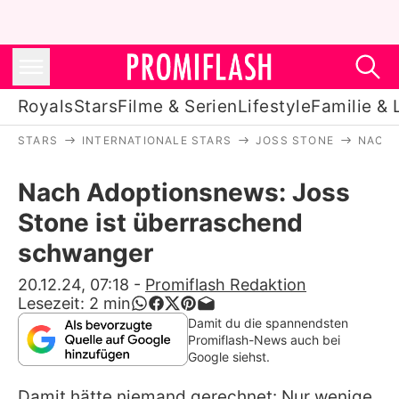
Royals
Stars
Filme & Serien
Lifestyle
Familie & 
STARS
INTERNATIONALE STARS
JOSS STONE
NACH 
Royals
Nach Adoptionsnews: Joss
Stars
Stone ist überraschend
Filme & Serien
schwanger
Lifestyle
20.12.24, 07:18
-
Promiflash Redaktion
Lesezeit:
2
min
Familie & Liebe
Damit du die spannendsten
Promiflash-News auch bei
Promiflash Exklusiv
Google siehst.
Damit hätte niemand gerechnet: Nur wenige