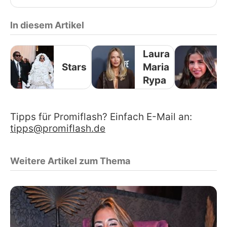
In diesem Artikel
Laura
Stars
Maria
Rypa
Tipps für Promiflash? Einfach E-Mail an:
tipps@promiflash.de
Weitere Artikel zum Thema