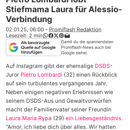
Alle Themen auf Promiflash
Stiefmama Laura für Alessio-
Jobs
Verbindung
App runterladen
02.01.25, 06:00
-
Promiflash Redaktion
Lesezeit:
2
min
Team
Damit du die spannendsten
Promiflash-News auch bei
Redaktionelle Richtlinien
Google siehst.
Auf
Instagram
gibt der ehemalige
DSDS
-
Impressum
Juror
Pietro Lombardi
(32) einen Rückblick
Datenschutzerklärung
auf sein turbulentes vergangenes Jahr.
Nutzungsbedingungen
Neben einigen negativen Erlebnissen wie
seinem
DSDS
-Aus und Gewaltvorwürfen
Utiq verwalten
macht der Familienvater seiner Freundin
Laura Maria Rypa
(29)
ein Liebesgeständnis
.
"Amor, ich liebe dich über alles. Wir hatten