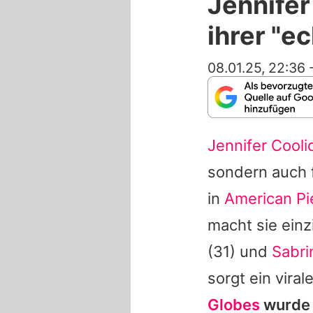
Jennifer
ihrer "e
08.01.25, 22:36
Jennifer Cooli
sondern auch f
in
American Pi
macht sie einz
(31) und
Sabri
sorgt ein viral
Globes
wurd