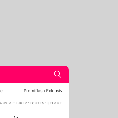
be
Promiflash Exklusiv
ANS MIT IHRER "ECHTEN" STIMME