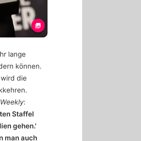
hr lange
ndern können.
wird die
kkehren.
 Weekly
:
ten Staffel
lien gehen.'
ann man auch