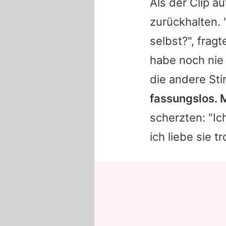
Als der Clip a
zurückhalten.
selbst?", frag
habe noch nie 
die andere Sti
fassungslos. 
scherzten: "Ic
ich liebe sie t