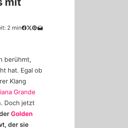
s mit
it:
2
min
en berühmt,
ht hat. Egal ob
rer Klang
iana Grande
. Doch jetzt
 der
Golden
t, der sie