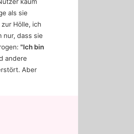
 Nutzer kaum
ge
als sie
zur Hölle, ich
 nur, dass sie
trogen:
"Ich bin
d andere
erstört. Aber