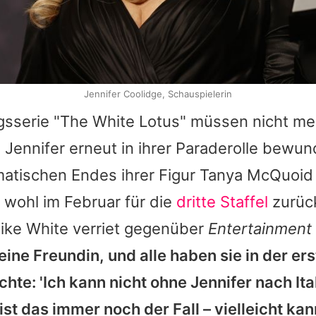
Jennifer Coolidge, Schauspielerin
lgsserie "The White Lotus" müssen nicht me
e
Jennifer
erneut in ihrer Paraderolle bewu
matischen Endes ihrer Figur Tanya McQuoid 
 wohl im Februar für die
dritte Staffel
zurüc
ike White
verriet gegenüber
Entertainment
meine Freundin, und alle haben sie in der ers
achte: 'Ich kann nicht ohne
Jennifer
nach Ita
 ist das immer noch der Fall – vielleicht k