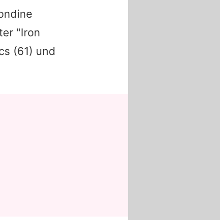
ondine
er "Iron
cs
(61) und