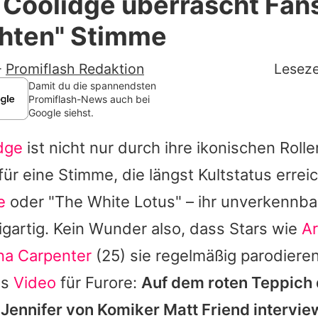
 Coolidge überrascht Fan
Filme & Serien
chten" Stimme
Lifestyle
-
Promiflash Redaktion
Leseze
Familie & Liebe
Damit du die spannendsten
Promiflash-News auch bei
Google siehst.
Promiflash Exklusiv
dge
ist nicht nur durch ihre ikonischen Roll
Alle Themen auf Promiflash
ür eine Stimme, die längst Kultstatus erreic
Jobs
e
oder "The White Lotus" – ihr unverkennba
App runterladen
igartig. Kein Wunder also, dass Stars wie
Ar
Team
na Carpenter
(25) sie regelmäßig parodieren
es
Video
für Furore:
Auf dem roten Teppich
Redaktionelle Richtlinien
e
Jennifer
von Komiker Matt Friend interview
Impressum