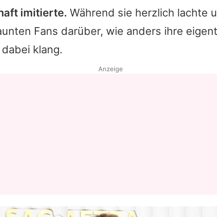
aft imitierte.
Während sie herzlich lachte u
Datenschutzerklärung
unten Fans darüber, wie anders ihre eigent
Nutzungsbedingungen
dabei klang.
Utiq verwalten
Anzeige