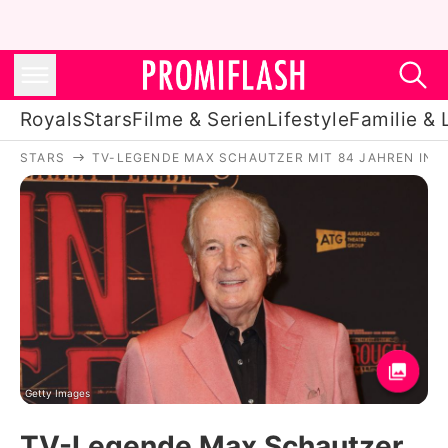
Royals
Stars
Filme & Serien
Lifestyle
Familie & 
STARS
TV-LEGENDE MAX SCHAUTZER MIT 84 JAHREN IN 
Royals
Stars
Filme & Serien
Lifestyle
Familie & Liebe
Promiflash Exklusiv
Getty Images
TV-Legende Max Schautzer