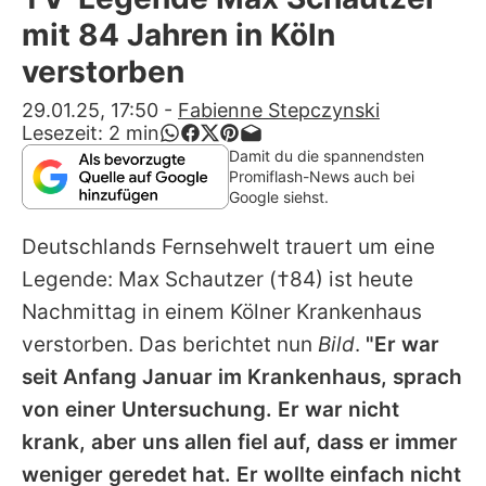
Alle Themen auf Promiflash
mit 84 Jahren in Köln
Jobs
verstorben
App runterladen
29.01.25, 17:50
-
Fabienne Stepczynski
Lesezeit:
2
min
Team
Damit du die spannendsten
Promiflash-News auch bei
Redaktionelle Richtlinien
Google siehst.
Deutschlands Fernsehwelt trauert um eine
Impressum
Legende:
Max Schautzer
(†84) ist heute
Datenschutzerklärung
Nachmittag in einem Kölner Krankenhaus
Nutzungsbedingungen
verstorben. Das berichtet nun
Bild
.
"Er war
seit Anfang Januar im Krankenhaus, sprach
Utiq verwalten
von einer Untersuchung. Er war nicht
krank, aber uns allen fiel auf, dass er immer
weniger geredet hat. Er wollte einfach nicht