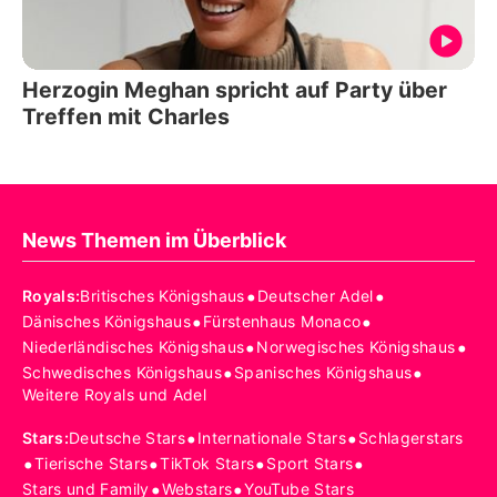
Herzogin Meghan spricht auf Party über
Treffen mit Charles
News Themen im Überblick
•
•
Royals
:
Britisches Königshaus
Deutscher Adel
•
•
Dänisches Königshaus
Fürstenhaus Monaco
•
•
Niederländisches Königshaus
Norwegisches Königshaus
•
•
Schwedisches Königshaus
Spanisches Königshaus
Weitere Royals und Adel
•
•
Stars
:
Deutsche Stars
Internationale Stars
Schlagerstars
•
•
•
•
Tierische Stars
TikTok Stars
Sport Stars
•
•
Stars und Family
Webstars
YouTube Stars