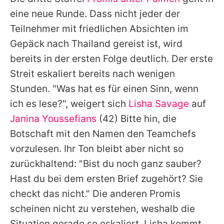
Alle Themen auf Promiflash
eine neue Runde. Dass nicht jeder der
Jobs
Teilnehmer mit friedlichen Absichten im
Gepäck nach Thailand gereist ist, wird
App runterladen
bereits in der ersten Folge deutlich. Der erste
Team
Streit eskaliert bereits nach wenigen
Stunden. "Was hat es für einen Sinn, wenn
Redaktionelle Richtlinien
ich es lese?", weigert sich
Lisha Savage
auf
Impressum
Janina Youssefians
(42) Bitte hin, die
Botschaft mit den Namen den Teamchefs
Datenschutzerklärung
vorzulesen. Ihr Ton bleibt aber nicht so
Nutzungsbedingungen
zurückhaltend: "Bist du noch ganz sauber?
Utiq verwalten
Hast du bei dem ersten Brief zugehört? Sie
checkt das nicht." Die anderen Promis
scheinen nicht zu verstehen, weshalb die
Situation gerade so eskaliert. Lisha kommt