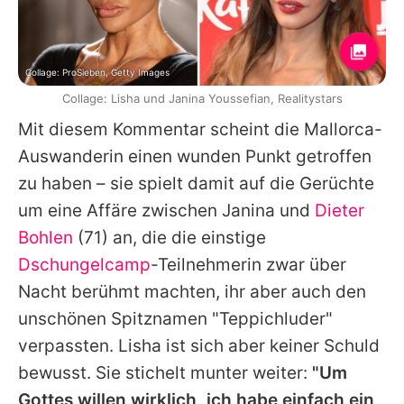
Collage: ProSieben, Getty Images
Collage: Lisha und Janina Youssefian, Realitystars
Mit diesem Kommentar scheint die Mallorca-
Auswanderin einen wunden Punkt getroffen
zu haben – sie spielt damit auf die Gerüchte
um eine Affäre zwischen Janina und
Dieter
Bohlen
(71) an, die die einstige
Dschungelcamp
-Teilnehmerin zwar über
Nacht berühmt machten, ihr aber auch den
unschönen Spitznamen "Teppichluder"
verpassten. Lisha ist sich aber keiner Schuld
bewusst. Sie stichelt munter weiter:
"Um
Gottes willen wirklich, ich habe einfach ein