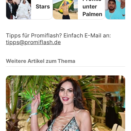
Stars
unter
Palmen
Tipps für Promiflash? Einfach E-Mail an:
tipps@promiflash.de
Weitere Artikel zum Thema