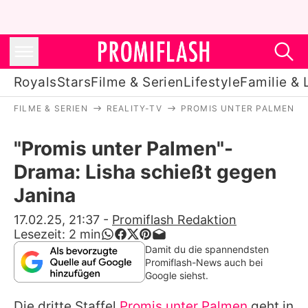
Royals
Stars
Filme & Serien
Lifestyle
Familie & 
FILME & SERIEN
REALITY-TV
PROMIS UNTER PALMEN
Royals
"Promis unter Palmen"-
Stars
Drama: Lisha schießt gegen
Filme & Serien
Janina
Lifestyle
17.02.25, 21:37
-
Promiflash Redaktion
Lesezeit:
2
min
Familie & Liebe
Damit du die spannendsten
Promiflash-News auch bei
Promiflash Exklusiv
Google siehst.
Die dritte Staffel
Promis unter Palmen
geht in