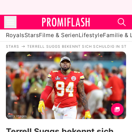
Royals
Stars
Filme & Serien
Lifestyle
Familie & 
STARS
TERRELL SUGGS BEKENNT SICH SCHULDIG IN STA
Royals
Stars
Filme & Serien
Lifestyle
Familie & Liebe
Promiflash Exklusiv
Getty Images
Terrell Suggs bekennt sich