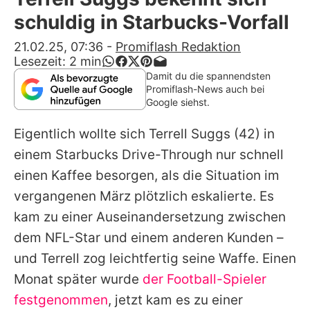
Alle Themen auf Promiflash
schuldig in Starbucks-Vorfall
Jobs
21.02.25, 07:36
-
Promiflash Redaktion
Lesezeit:
2
min
App runterladen
Damit du die spannendsten
Promiflash-News auch bei
Team
Google siehst.
Redaktionelle Richtlinien
Eigentlich wollte sich
Terrell Suggs
(42) in
einem Starbucks Drive-Through nur schnell
Impressum
einen Kaffee besorgen, als die Situation im
Datenschutzerklärung
vergangenen März plötzlich eskalierte. Es
kam zu einer Auseinandersetzung zwischen
Nutzungsbedingungen
dem NFL-Star und einem anderen Kunden –
Utiq verwalten
und
Terrell
zog leichtfertig seine Waffe. Einen
Monat später wurde
der Football-Spieler
festgenommen
, jetzt kam es zu einer