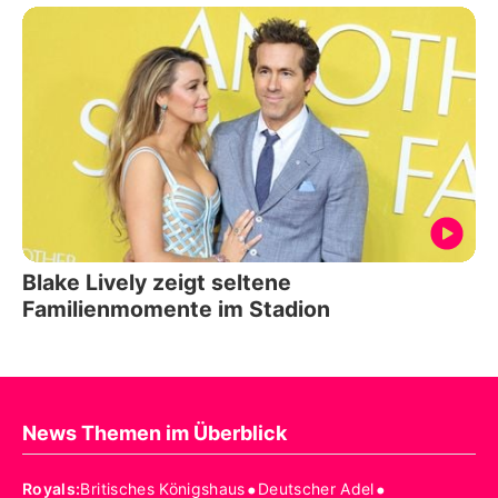
Blake Lively zeigt seltene
Familienmomente im Stadion
News Themen im Überblick
•
•
Royals
:
Britisches Königshaus
Deutscher Adel