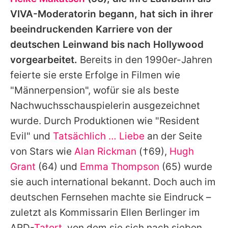
Alle Themen auf Promiflash
VIVA-Moderatorin begann, hat sich in ihrer
Jobs
beeindruckenden Karriere von der
deutschen Leinwand bis nach Hollywood
App runterladen
vorgearbeitet.
Bereits in den 1990er-Jahren
Team
feierte sie erste Erfolge in Filmen wie
"Männerpension", wofür sie als beste
Redaktionelle Richtlinien
Nachwuchsschauspielerin ausgezeichnet
Impressum
wurde. Durch Produktionen wie "
Resident
Evil
" und
Tatsächlich … Liebe
an der Seite
Datenschutzerklärung
von Stars wie
Alan Rickman
(†69),
Hugh
Nutzungsbedingungen
Grant
(64) und
Emma Thompson
(65) wurde
Utiq verwalten
sie auch international bekannt. Doch auch im
deutschen Fernsehen machte sie Eindruck –
zuletzt als Kommissarin Ellen Berlinger im
ARD-
Tatort
, von dem sie sich nach sieben