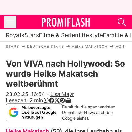
Royals
Stars
Filme & Serien
Lifestyle
Familie & 
STARS
DEUTSCHE STARS
HEIKE MAKATSCH
VON VI
Royals
Von VIVA nach Hollywood: So
Stars
wurde Heike Makatsch
Filme & Serien
weltberühmt
Lifestyle
23.02.25, 16:54
-
Lisa Mayr
Lesezeit:
2
min
Familie & Liebe
Damit du die spannendsten
Promiflash-News auch bei
Promiflash Exklusiv
Google siehst.
Heike Makatsch
(53), die ihre Laufbahn als