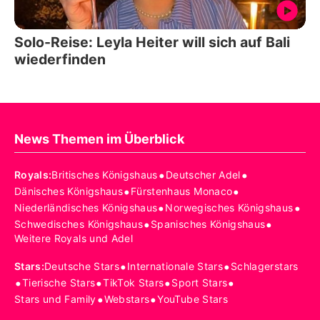
Solo-Reise: Leyla Heiter will sich auf Bali
wiederfinden
News Themen im Überblick
•
•
Royals
:
Britisches Königshaus
Deutscher Adel
•
•
Dänisches Königshaus
Fürstenhaus Monaco
•
•
Niederländisches Königshaus
Norwegisches Königshaus
•
•
Schwedisches Königshaus
Spanisches Königshaus
Weitere Royals und Adel
•
•
Stars
:
Deutsche Stars
Internationale Stars
Schlagerstars
•
•
•
•
Tierische Stars
TikTok Stars
Sport Stars
•
•
Stars und Family
Webstars
YouTube Stars