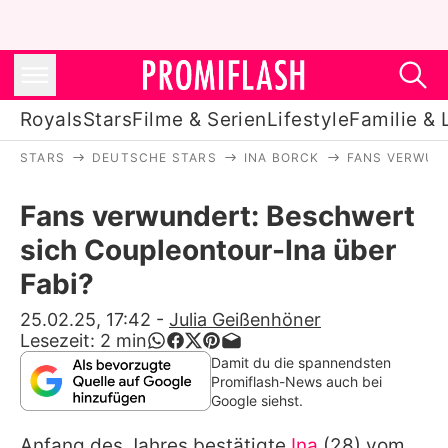
Royals
Stars
Filme & Serien
Lifestyle
Familie & 
STARS
DEUTSCHE STARS
INA BORCK
FANS VERWUN
Royals
Fans verwundert: Beschwert
Stars
sich Coupleontour-Ina über
Filme & Serien
Fabi?
Lifestyle
25.02.25, 17:42
-
Julia Geißenhöner
Lesezeit:
2
min
Familie & Liebe
Damit du die spannendsten
Promiflash-News auch bei
Promiflash Exklusiv
Google siehst.
Anfang des Jahres bestätigte
Ina
(28) vom