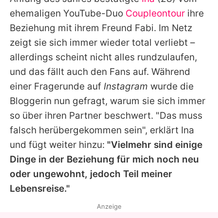
Alle Themen auf Promiflash
ehemaligen YouTube-Duo
Coupleontour
ihre
Jobs
Beziehung mit ihrem Freund Fabi. Im Netz
zeigt sie sich immer wieder total verliebt –
App runterladen
allerdings scheint nicht alles rundzulaufen,
Team
und das fällt auch den Fans auf. Während
einer Fragerunde auf
Instagram
wurde die
Redaktionelle Richtlinien
Bloggerin nun gefragt, warum sie sich immer
Impressum
so über ihren Partner beschwert. "Das muss
falsch herübergekommen sein", erklärt Ina
Datenschutzerklärung
und fügt weiter hinzu:
"Vielmehr sind einige
Nutzungsbedingungen
Dinge in der Beziehung für mich noch neu
Utiq verwalten
oder ungewohnt, jedoch Teil meiner
Lebensreise."
Anzeige