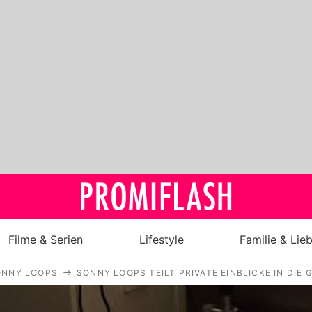
Filme & Serien
Lifestyle
Familie & Lie
ONNY LOOPS
SONNY LOOPS TEILT PRIVATE EINBLICKE IN DIE 
Royals
Stars