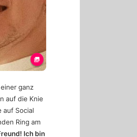
einer ganz
n auf die Knie
e auf Social
lnden Ring am
reund! Ich bin