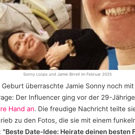
Sonny Loops und Jamie Birrell im Februar 2025
es Geburt überraschte
Jamie
Sonny
noch mit 
ge: Der Influencer ging vor der 29-Jährige
hre Hand an
. Die freudige Nachricht teilte si
ieb zu den Fotos, die sie mit einem funke
:
"Beste Date-Idee: Heirate deinen besten F