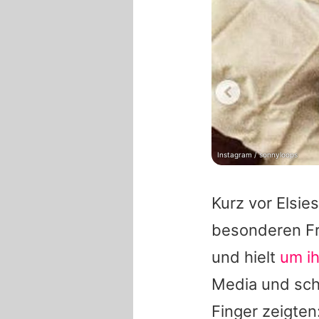
Instagram / sonnyloops
Kurz vor Elsi
besonderen Fra
und hielt
um i
Media und schr
Finger zeigten