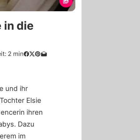
 in die
it:
2
min
e und ihr
Tochter Elsie
uencerin ihren
Babys. Dazu
erem im