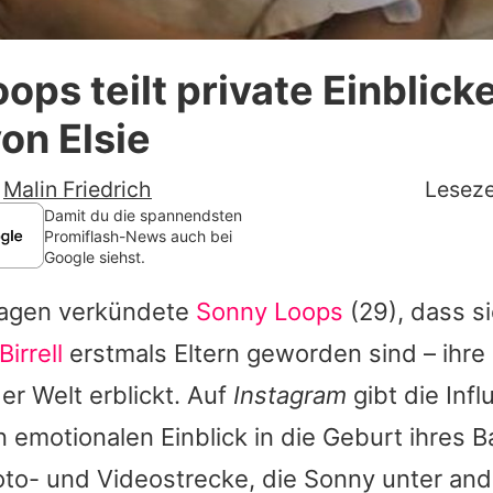
Datenschutzerklärung
ops teilt private Einblicke
Nutzungsbedingungen
on Elsie
Utiq verwalten
-
Malin Friedrich
Leseze
Damit du die spannendsten
Promiflash-News auch bei
Google siehst.
Tagen verkündete
Sonny Loops
(29), dass si
irrell
erstmals Eltern geworden sind – ihre 
der Welt erblickt. Auf
Instagram
gibt die Infl
 emotionalen Einblick in die Geburt ihres 
 Foto- und Videostrecke, die
Sonny
unter and