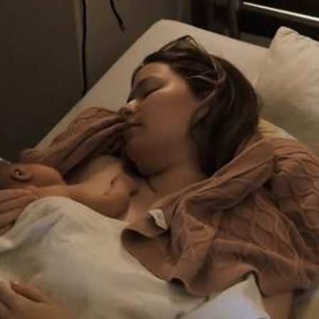
Filme & Serien
Lifestyle
Familie & Liebe
Promiflash Exklusiv
Alle Themen auf Promiflash
Jobs
App runterladen
Team
Redaktionelle Richtlinien
Impressum