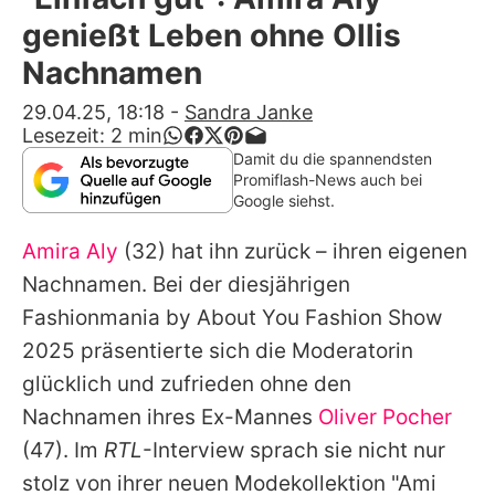
Alle Themen auf Promiflash
genießt Leben ohne Ollis
Jobs
Nachnamen
App runterladen
29.04.25, 18:18
-
Sandra Janke
Lesezeit:
2
min
Team
Damit du die spannendsten
Promiflash-News auch bei
Redaktionelle Richtlinien
Google siehst.
Amira Aly
(32) hat ihn zurück – ihren eigenen
Impressum
Nachnamen. Bei der diesjährigen
Datenschutzerklärung
Fashionmania by About You Fashion Show
Nutzungsbedingungen
2025 präsentierte sich die Moderatorin
glücklich und zufrieden ohne den
Utiq verwalten
Nachnamen ihres Ex-Mannes
Oliver Pocher
(47). Im
RTL
-Interview sprach sie nicht nur
stolz von ihrer neuen Modekollektion "Ami