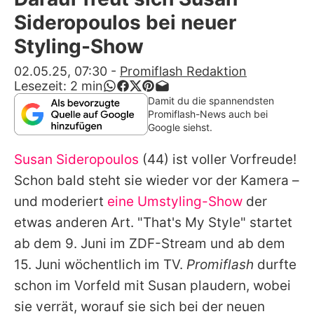
Alle Themen auf Promiflash
Sideropoulos bei neuer
Jobs
Styling-Show
App runterladen
02.05.25, 07:30
-
Promiflash Redaktion
Lesezeit:
2
min
Team
Damit du die spannendsten
Promiflash-News auch bei
Redaktionelle Richtlinien
Google siehst.
Susan Sideropoulos
(44) ist voller Vorfreude!
Impressum
Schon bald steht sie wieder vor der Kamera –
Datenschutzerklärung
und moderiert
eine Umstyling-Show
der
Nutzungsbedingungen
etwas anderen Art. "That's My Style" startet
ab dem 9. Juni im ZDF-Stream und ab dem
Utiq verwalten
15. Juni wöchentlich im TV.
Promiflash
durfte
schon im Vorfeld mit
Susan
plaudern, wobei
sie verrät, worauf sie sich bei der neuen