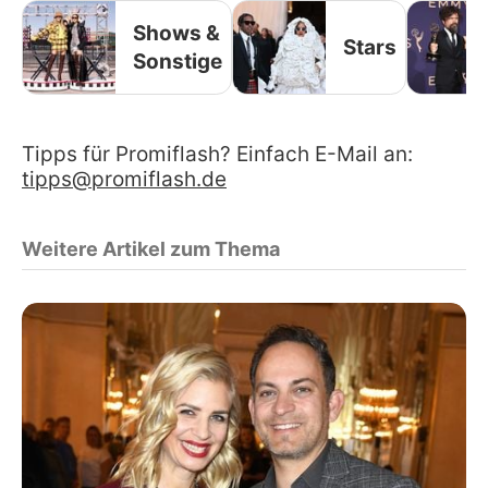
Shows &
Stars
Sonstige
Tipps für Promiflash? Einfach E-Mail an:
tipps@promiflash.de
Weitere Artikel zum Thema