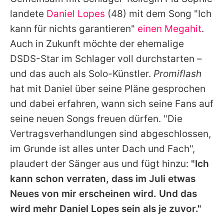
Alle Themen auf Promiflash
landete
Daniel Lopes
(48) mit dem Song "Ich
Jobs
kann für nichts garantieren"
einen Megahit
.
Auch in Zukunft möchte der ehemalige
App runterladen
DSDS-Star im Schlager voll durchstarten –
Team
und das auch als Solo-Künstler.
Promiflash
hat mit
Daniel
über seine Pläne gesprochen
Redaktionelle Richtlinien
und dabei erfahren, wann sich seine Fans auf
Impressum
seine neuen Songs freuen dürfen. "Die
Vertragsverhandlungen sind abgeschlossen,
Datenschutzerklärung
im Grunde ist alles unter Dach und Fach",
Nutzungsbedingungen
plaudert der Sänger aus und fügt hinzu:
"Ich
Utiq verwalten
kann schon verraten, dass im Juli etwas
Neues von mir erscheinen wird. Und das
wird mehr
Daniel Lopes
sein als je zuvor."