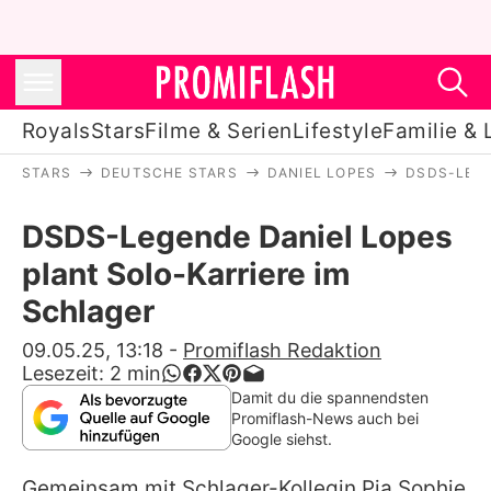
Royals
Stars
Filme & Serien
Lifestyle
Familie & 
STARS
DEUTSCHE STARS
DANIEL LOPES
DSDS-LEGE
Royals
DSDS-Legende Daniel Lopes
Stars
plant Solo-Karriere im
Filme & Serien
Schlager
Lifestyle
09.05.25, 13:18
-
Promiflash Redaktion
Lesezeit:
2
min
Familie & Liebe
Damit du die spannendsten
Promiflash-News auch bei
Promiflash Exklusiv
Google siehst.
Gemeinsam mit Schlager-Kollegin Pia Sophie