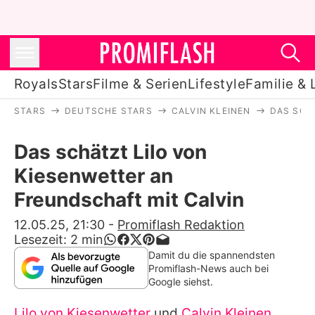
Royals
Stars
Filme & Serien
Lifestyle
Familie & 
STARS
DEUTSCHE STARS
CALVIN KLEINEN
DAS SCH
Royals
Das schätzt Lilo von
Stars
Kiesenwetter an
Filme & Serien
Freundschaft mit Calvin
Lifestyle
12.05.25, 21:30
-
Promiflash Redaktion
Lesezeit:
2
min
Familie & Liebe
Damit du die spannendsten
Promiflash-News auch bei
Promiflash Exklusiv
Google siehst.
Lilo von Kiesenwetter
und
Calvin Kleinen