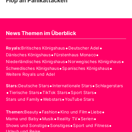
Flop an Panikattacken
News Themen im Überblick
•
•
Royals
:
Britisches Königshaus
Deutscher Adel
•
•
Dänisches Königshaus
Fürstenhaus Monaco
•
•
Niederländisches Königshaus
Norwegisches Königshaus
•
•
Schwedisches Königshaus
Spanisches Königshaus
Weitere Royals und Adel
•
•
Stars
:
Deutsche Stars
Internationale Stars
Schlagerstars
•
•
•
•
Tierische Stars
TikTok Stars
Sport Stars
•
•
Stars und Family
Webstars
YouTube Stars
•
•
•
•
Themen
:
Beauty
Fashion
Kino und Film
Liebe
•
•
•
•
Mama und Baby
Musik
Reality TV
Serien
•
•
•
Shows und Sonstige
Sonstiges
Sport und Fitness
Urlaub und Reise