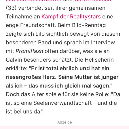
Alle Themen auf Promiflash
(33) verbindet seit ihrer gemeinsamen
Jobs
Teilnahme an
Kampf der Realitystars
eine
enge Freundschaft. Beim Bild-Renntag
App runterladen
zeigte sich
Lilo
sichtlich bewegt von diesem
Team
besonderen Band und sprach im Interview
mit
Promiflash
offen darüber, was sie an
Redaktionelle Richtlinien
Calvin
besonders schätzt. Die Hellseherin
Impressum
erklärte:
"Er ist total ehrlich und hat ein
riesengroßes Herz. Seine Mutter ist jünger
Datenschutzerklärung
als ich – das muss ich gleich mal sagen."
Nutzungsbedingungen
Doch das Alter spiele für sie keine Rolle: "Da
Utiq verwalten
ist so eine Seelenverwandtschaft – und die
ist bei uns da."
Anzeige