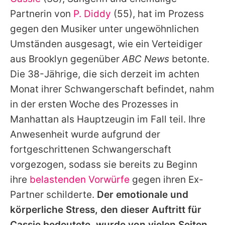
Alle Themen auf Promiflash
Partnerin von
P. Diddy
(55), hat im Prozess
Jobs
gegen den Musiker unter ungewöhnlichen
Umständen ausgesagt, wie ein Verteidiger
App runterladen
aus Brooklyn gegenüber
ABC News
betonte.
Team
Die 38-Jährige, die sich derzeit im achten
Monat ihrer Schwangerschaft befindet, nahm
Redaktionelle Richtlinien
in der ersten Woche des Prozesses in
Impressum
Manhattan als Hauptzeugin im Fall teil. Ihre
Anwesenheit wurde aufgrund der
Datenschutzerklärung
fortgeschrittenen Schwangerschaft
Nutzungsbedingungen
vorgezogen, sodass sie bereits zu Beginn
Utiq verwalten
ihre
belastenden Vorwürfe
gegen ihren Ex-
Partner schilderte.
Der emotionale und
körperliche Stress, den dieser Auftritt für
Cassie
bedeutete, wurde von vielen Seiten