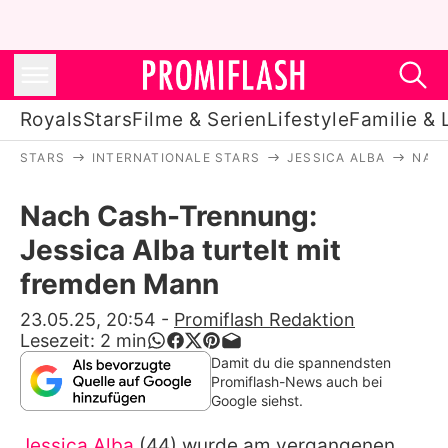
Royals
Stars
Filme & Serien
Lifestyle
Familie & 
STARS
INTERNATIONALE STARS
JESSICA ALBA
NACH
Royals
Nach Cash-Trennung:
Stars
Jessica Alba turtelt mit
Filme & Serien
fremden Mann
Lifestyle
23.05.25, 20:54
-
Promiflash Redaktion
Lesezeit:
2
min
Familie & Liebe
Damit du die spannendsten
Promiflash-News auch bei
Promiflash Exklusiv
Google siehst.
Jessica Alba
(44) wurde am vergangenen