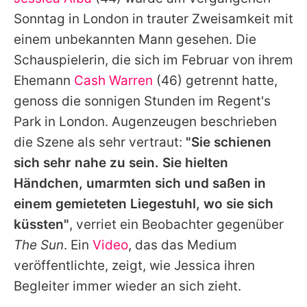
Alle Themen auf Promiflash
Sonntag in London in trauter Zweisamkeit mit
Jobs
einem unbekannten Mann gesehen. Die
Schauspielerin, die sich im Februar von ihrem
App runterladen
Ehemann
Cash Warren
(46) getrennt hatte,
Team
genoss die sonnigen Stunden im Regent's
Park in London. Augenzeugen beschrieben
Redaktionelle Richtlinien
die Szene als sehr vertraut:
"Sie schienen
Impressum
sich sehr nahe zu sein. Sie hielten
Händchen, umarmten sich und saßen in
Datenschutzerklärung
einem gemieteten Liegestuhl, wo sie sich
Nutzungsbedingungen
küssten"
, verriet ein Beobachter gegenüber
Utiq verwalten
The Sun
. Ein
Video
, das das Medium
veröffentlichte, zeigt, wie
Jessica
ihren
Begleiter immer wieder an sich zieht.