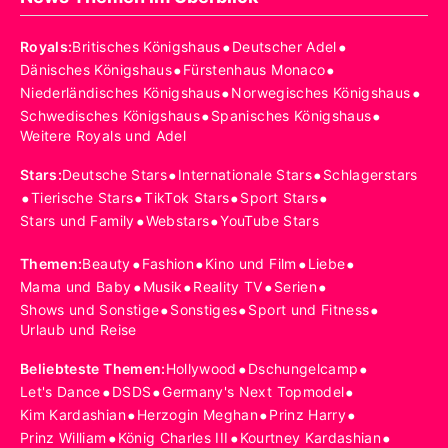
•
•
Royals
:
Britisches Königshaus
Deutscher Adel
•
•
Dänisches Königshaus
Fürstenhaus Monaco
•
•
Niederländisches Königshaus
Norwegisches Königshaus
•
•
Schwedisches Königshaus
Spanisches Königshaus
Weitere Royals und Adel
•
•
Stars
:
Deutsche Stars
Internationale Stars
Schlagerstars
•
•
•
•
Tierische Stars
TikTok Stars
Sport Stars
•
•
Stars und Family
Webstars
YouTube Stars
•
•
•
•
Themen
:
Beauty
Fashion
Kino und Film
Liebe
•
•
•
•
Mama und Baby
Musik
Reality TV
Serien
•
•
•
Shows und Sonstige
Sonstiges
Sport und Fitness
Urlaub und Reise
•
•
Beliebteste Themen
:
Hollywood
Dschungelcamp
•
•
•
Let's Dance
DSDS
Germany's Next Topmodel
•
•
•
Kim Kardashian
Herzogin Meghan
Prinz Harry
•
•
•
Prinz William
König Charles III
Kourtney Kardashian